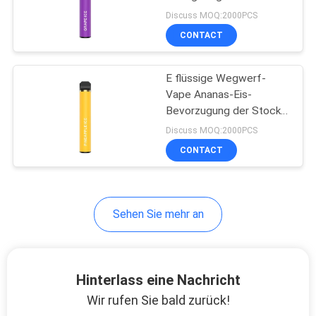
Vape-Stock-1.8omh
Discuss MOQ:2000PCS
7.0ml
CONTACT
E flüssige Wegwerf-
Vape Ananas-Eis-
Bevorzugung der Stock-
Hülsen-7.0ml
Discuss MOQ:2000PCS
CONTACT
Sehen Sie mehr an
Hinterlass eine Nachricht
Wir rufen Sie bald zurück!