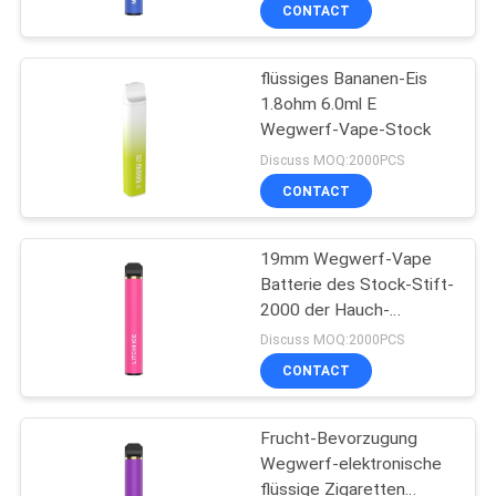
CONTACT
QUALITÄTSKONTROLLE
flüssiges Bananen-Eis
1.8ohm 6.0ml E
FORDERN
Wegwerf-Vape-Stock
SIE
Discuss MOQ:2000PCS
EIN
CONTACT
ZITAT
19mm Wegwerf-Vape
Batterie des Stock-Stift-
SITEMAP
2000 der Hauch-
1500mAh
Discuss MOQ:2000PCS
PRIVACY
CONTACT
POLICY
Frucht-Bevorzugung
Wegwerf-elektronische
flüssige Zigaretten