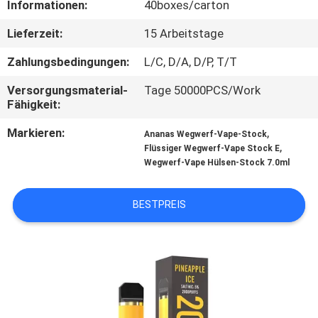
Informationen:
40boxes/carton
QUALITÄTSKONTROLLE
Lieferzeit:
15 Arbeitstage
Zahlungsbedingungen:
L/C, D/A, D/P, T/T
FORDERN
Versorgungsmaterial-
Tage 50000PCS/Work
SIE
Fähigkeit:
EIN
Markieren:
,
Ananas Wegwerf-Vape-Stock
ZITAT
,
Flüssiger Wegwerf-Vape Stock E
Wegwerf-Vape Hülsen-Stock 7.0ml
BESTPREIS