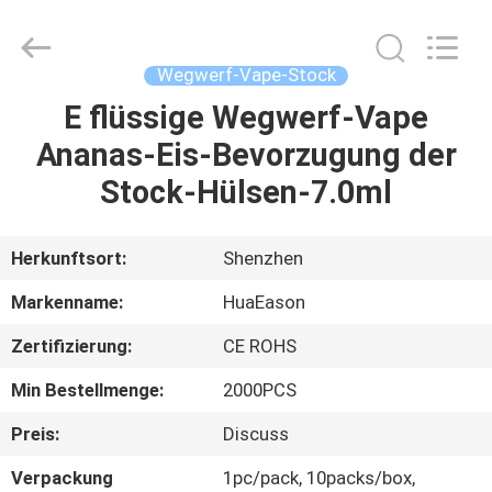
Cig
400mAh
Fournisseur.
Copyright
©
Wegwerf-Vape-Stock
2021
-
2024
E flüssige Wegwerf-Vape
HAUS
huaeason.com.
All
Ananas-Eis-Bevorzugung der
Rights
Reserved.
Developed
PRODUKTE
Stock-Hülsen-7.0ml
by
ECER
VIDEOS
Herkunftsort:
Shenzhen
Markenname:
HuaEason
ÜBER
Zertifizierung:
CE ROHS
UNS
Min Bestellmenge:
2000PCS
FABRIK-
Preis:
Discuss
AUSFLUG
Verpackung
1pc/pack, 10packs/box,