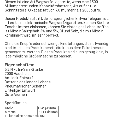
Dieses ist eine Art Wegwerfe-zigarette, wenn eine 1500
Milliamperestunden-Kapazitätsbatterie, Art auflädt - c-
Schnittstelle, Ölkapazität von 7,0 ml, mehr als 2000puffs.
Dieser Produktauftritt, der, ursprünglicher Entwurf elegant ist,
ist es kleine elektronische Wegwerfzigaretten, können Sie Ihre
Tasche immer einlassen, können Sie eintägiges Leben treffen,
ist NikotinSalzgehalt 3% und 5%, Öl und Salz, die mit Nikotin
kombiniert wird, ist sehr perfekt.
Ohne die Knöpfe oder schwierige Einstellungen, die notwendig
sind, ist dieses Produkt bereit, direkt aus dem Paket heraus
genossen zu werden. Dieses Produkt sind auch genug klein, in
jede mögliche Größentasche zu passen.
Eigenschaften:
5% Nikotin-Salz-Stärke
2000 Hauche ca.
Antileck-Entwurf
Batterie des langen Lebens
Pneumatischer Schalter
Einteiliger Entwurf
Gute Aromen
Spezifikation:
Größe
134*φ19mm
Material
PC + Edelstahl
E-Flüssigkeit Kapazität
7.0ML