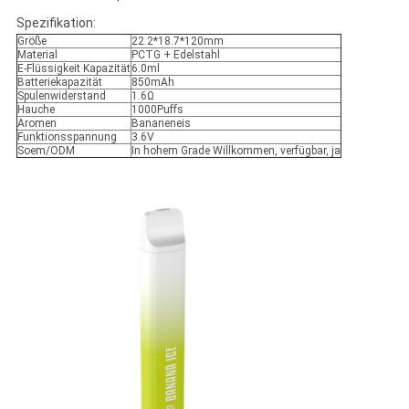
Spezifikation:
Größe
22.2*18.7*120mm
Material
PCTG + Edelstahl
E-Flüssigkeit Kapazität
6.0ml
Batteriekapazität
850mAh
Spulenwiderstand
1.6Ω
Hauche
1000Puffs
Aromen
Bananeneis
Funktionsspannung
3.6V
Soem/ODM
In hohem Grade Willkommen, verfügbar, ja