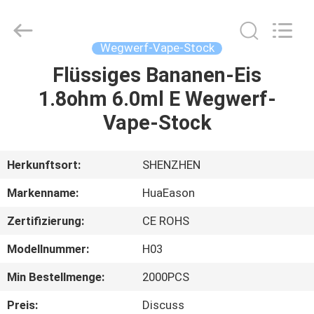
Huayixing
Technology
Co.,
Ltd..
All
Wegwerf-Vape-Stock
Rights
Reserved.
Developed
Flüssiges Bananen-Eis
HAUS
by
ECER
1.8ohm 6.0ml E Wegwerf-
PRODUKTE
Vape-Stock
VIDEOS
Herkunftsort:
SHENZHEN
Markenname:
HuaEason
ÜBER
Zertifizierung:
CE ROHS
UNS
Modellnummer:
H03
FABRIK-
Min Bestellmenge:
2000PCS
AUSFLUG
Preis:
Discuss