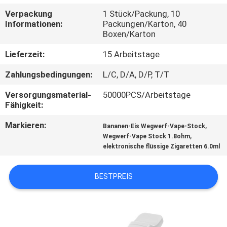
Verpackung
1 Stück/Packung, 10
QUALITÄTSKONTROLLE
Informationen:
Packungen/Karton, 40
Boxen/Karton
FORDERN
Lieferzeit:
15 Arbeitstage
SIE
Zahlungsbedingungen:
L/C, D/A, D/P, T/T
EIN
Versorgungsmaterial-
50000PCS/Arbeitstage
ZITAT
Fähigkeit:
Markieren:
,
Bananen-Eis Wegwerf-Vape-Stock
,
SITEMAP
Wegwerf-Vape Stock 1.8ohm
elektronische flüssige Zigaretten 6.0ml
PRIVACY
BESTPREIS
POLICY