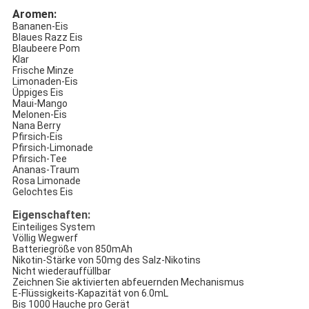
Aromen:
Bananen-Eis
Blaues Razz Eis
Blaubeere Pom
Klar
Frische Minze
Limonaden-Eis
Üppiges Eis
Maui-Mango
Melonen-Eis
Nana Berry
Pfirsich-Eis
Pfirsich-Limonade
Pfirsich-Tee
Ananas-Traum
Rosa Limonade
Gelochtes Eis
Eigenschaften:
Einteiliges System
Völlig Wegwerf
Batteriegröße von 850mAh
Nikotin-Stärke von 50mg des Salz-Nikotins
Nicht wiederauffüllbar
Zeichnen Sie aktivierten abfeuernden Mechanismus
E-Flüssigkeits-Kapazität von 6.0mL
Bis 1000 Hauche pro Gerät