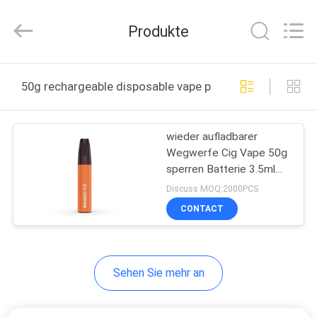
Huayixing
Technology
Co.,
Produkte
Ltd..
All
Rights
Reserved.
Developed
HAUS
by
50g rechargeable disposable vape pen online manufact
ECER
PRODUKTE
wieder aufladbarer
Wegwerfe Cig Vape 50g
VIDEOS
sperren Batterie 3.5ml
400mAh ein
Discuss MOQ:2000PCS
ÜBER
CONTACT
UNS
Sehen Sie mehr an
FABRIK-
AUSFLUG