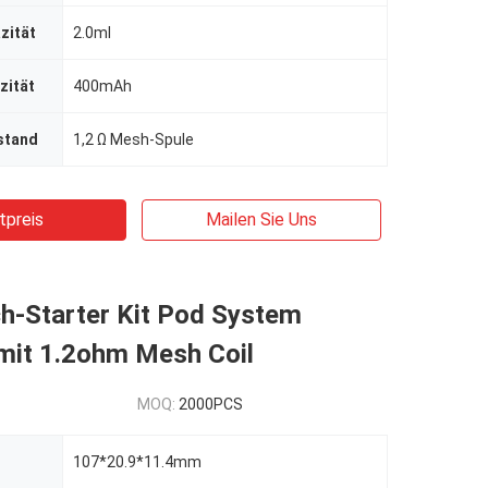
zität
2.0ml
zität
400mAh
stand
1,2 Ω Mesh-Spule
tpreis
Mailen Sie Uns
h-Starter Kit Pod System
it 1.2ohm Mesh Coil
MOQ:
2000PCS
107*20.9*11.4mm