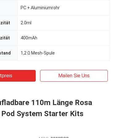
PC + Aluminiumrohr
zität
2.0ml
zität
400mAh
stand
1,2 Ω Mesh-Spule
tpreis
Mailen Sie Uns
ufladbare 110m Länge Rosa
 Pod System Starter Kits