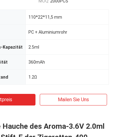
MOQ:
2000PCS
110*22*11,5 mm
PC + Aluminiumrohr
s-Kapazität
2.5ml
ität
360mAh
tand
1.2Ω
tpreis
Mailen Sie Uns
e Hauche des Aroma-3.6V 2.0ml