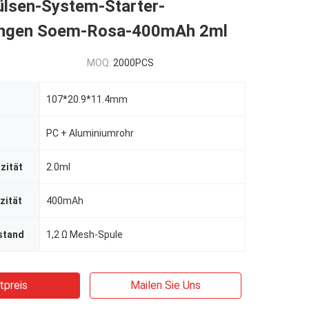
ülsen-System-Starter-
ungen Soem-Rosa-400mAh 2ml
MOQ:
2000PCS
107*20.9*11.4mm
PC + Aluminiumrohr
zität
2.0ml
zität
400mAh
stand
1,2 Ω Mesh-Spule
tpreis
Mailen Sie Uns