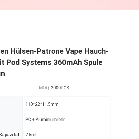
ren Hülsen-Patrone Vape Hauch-
Kit Pod Systems 360mAh Spule
in
MOQ:
2000PCS
110*22*11.5mm
PC + Aluminiumrohr
 Kapazität
2.5ml