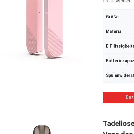
Preis:
Discuss
Größe
Material
E-Flüssigkeit
Batteriekapaz
Spulenwiders
Bes
Tadellos