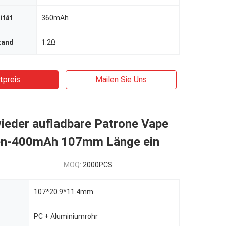
ität
360mAh
tand
1.2Ω
tpreis
Mailen Sie Uns
ieder aufladbare Patrone Vape
en-400mAh 107mm Länge ein
MOQ:
2000PCS
107*20.9*11.4mm
PC + Aluminiumrohr