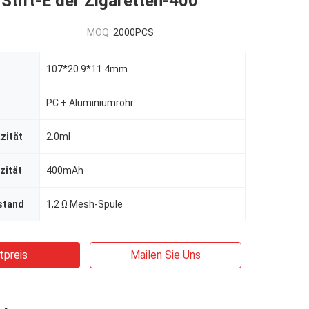
Stift-E der Zigaretten-400
MOQ:
2000PCS
107*20.9*11.4mm
PC + Aluminiumrohr
zität
2.0ml
zität
400mAh
stand
1,2 Ω Mesh-Spule
tpreis
Mailen Sie Uns