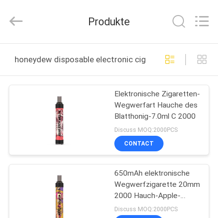
Technology
Co.,
Ltd..
Produkte
All
Rights
Reserved.
Developed
by
HAUS
ECER
honeydew disposable electronic cigarette online manu
PRODUKTE
Elektronische Zigaretten-
Wegwerfart Hauche des
VIDEOS
Blatthonig-7.0ml C 2000
Discuss MOQ:2000PCS
ÜBER
CONTACT
UNS
650mAh elektronische
Wegwerfzigarette 20mm
FABRIK-
2000 Hauch-Apple-
AUSFLUG
Mango-Bevorzugung
Discuss MOQ:2000PCS