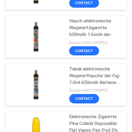
CONTACT
QUALITÄTSKONTROLLE
Hauch-elektronische
Wegwerfzigarette
FORDERN
650mAh 1.6omh der
SIE
Litschi-Eis-
Discuss MOQ:2000PCS
Bevorzugungs-2000
EIN
CONTACT
ZITAT
Tabak elektronische
Wegwerfhauche der Cig-
SITEMAP
7.0ml 650mAh Batterie-
2000
Discuss MOQ:2000PCS
PRIVACY
CONTACT
POLICY
Elektronische Zigarette
Pina Colada Disposable
Flat Vapes Pen Pod 5%