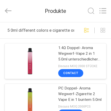
Technology
Co.,
Ltd..
Produkte
All
Rights
Reserved.
Developed
HAUS
by
ECER
5 0ml different colors e cigarette online manufacture
PRODUKTE
1.4Ω Doppel- Aroma
Wegwerf-Vape 2 in 1
VIDEOS
5.0ml unterschiedlicher
Zigarette der Farbee
Discuss MOQ:2000 STÜCKE
ÜBER
CONTACT
UNS
PC Doppel- Aroma
Wegwerf-Zigarette 2
FABRIK-
Vape E in 1 buntem 5.0ml
AUSFLUG
Discuss MOQ:2000PCS