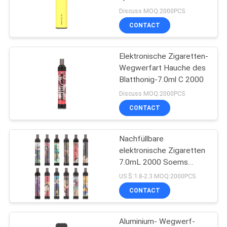
1000 ein
Discuss MOQ:2000PCS
CONTACT
Elektronische Zigaretten-
Wegwerfart Hauche des
Blatthonig-7.0ml C 2000
Discuss MOQ:2000PCS
CONTACT
Nachfüllbare
elektronische Zigaretten
7.0mL 2000 Soems
stößt Stift 650mah Vape
US $:1.8-2.3 MOQ:2000PCS
luft
CONTACT
Aluminium- Wegwerf-