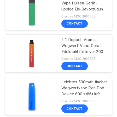
Vape Hülsen-Gerät-
üppige Eis-Bevorzugung
des Rohr-850mAh
Discuss MOQ:2000PCS
CONTACT
2 1 Doppel- Aroma
Wegwerf-Vape-Gerät-
Edelstahl füllte vor 2000
Hauche aus
Discuss MOQ:2000PCS
CONTACT
Leichtes 500mAh flacher
Wegwerfvape Pen Pod
Device 600 stößt luft
Discuss MOQ:2000PCS
CONTACT