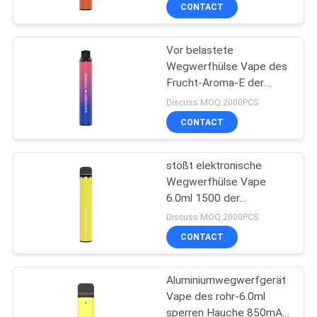
CONTACT
QUALITÄTSKONTROLLE
Vor belastete
Wegwerfhülse Vape des
FORDERN
Frucht-Aroma-E der
SIE
Zigaretten-2200 der
Discuss MOQ:2000PCS
Hauch-5.0ml
EIN
CONTACT
ZITAT
stößt elektronische
Wegwerfhülse Vape
SITEMAP
6.0ml 1500 der
Zigaretten-400mah luft
Discuss MOQ:2000PCS
PRIVACY
CONTACT
POLICY
Aluminiumwegwerfgerät
Vape des rohr-6.0ml
sperren Hauche 850mAh