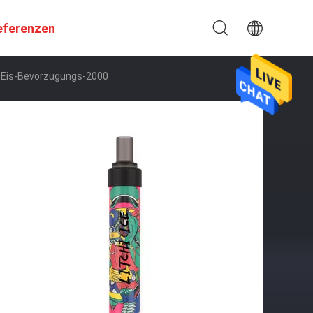
eferenzen
-Eis-Bevorzugungs-2000