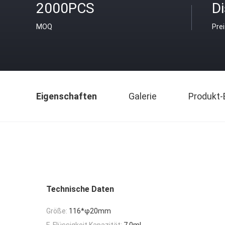
2000PCS
D
MOQ
Pre
Eigenschaften
Galerie
Produkt-
Technische Daten
Größe:
116*φ20mm
E-Flüssigkeit Kapazität:
7.0ml