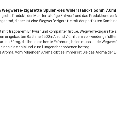
h Wegwerfe-zigarette Spulen-des Widerstand-1.6omh 7.0ml
gliche Produkt, der Meister-stufige Entwurf und das Produktionsverf
gsgrad, dieser ist eine Wegwerfezigarette mit der perfekten Kombin
 mit tragbarem Entwurf und kompakter Größe. Wegwerfe-zigarette s
ßen eingebauten Batterie 6500mAh und 7.0ml dem vor-wieder gefüllten
ikotins 50mg, die Ihnen die beste Erfahrung holen muss. Jede Wegwer
at einen glatten Mund zum Lungenabgehobenen betrag.
s Aroma. Vom folgenden Aroma gibt es immer ist Sie das Aroma der Li