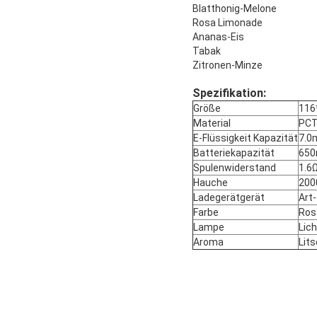
Blatthonig-Melone
Rosa Limonade
Ananas-Eis
Tabak
Zitronen-Minze
Spezifikation:
Größe
11
Material
PCT
E-Flüssigkeit Kapazität
7.0
Batteriekapazität
65
Spulenwiderstand
1.6
Hauche
200
Ladegerätgerät
Art
Farbe
Ros
Lampe
Lich
Aroma
Lits