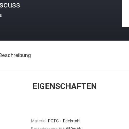
iscuss
is
Beschreibung
EIGENSCHAFTEN
Material:
PCTG + Edelstahl
Batteriekapazität:
650mAh