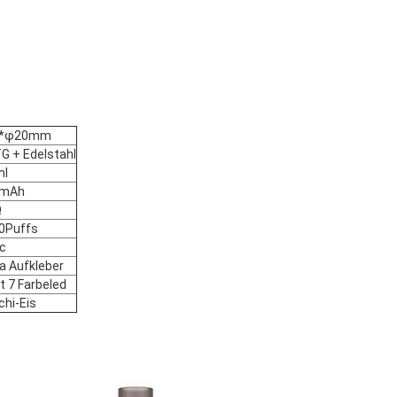
6*φ20mm
G + Edelstahl
ml
0mAh
Ω
0Puffs
-c
a Aufkleber
t 7 Farbeled
chi-Eis