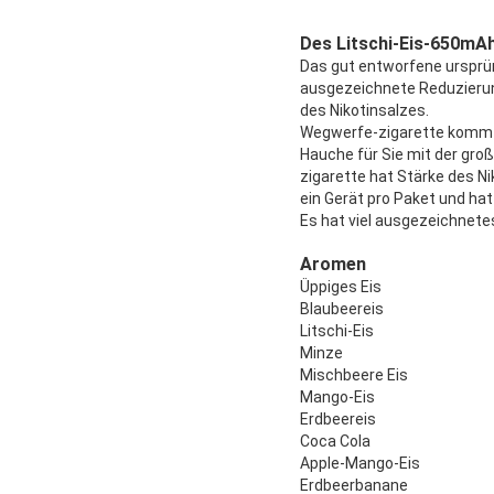
Des Litschi-Eis-650mA
Das gut entworfene ursprün
ausgezeichnete Reduzierun
des Nikotinsalzes.
Wegwerfe-zigarette kommt
Hauche für Sie mit der gro
zigarette hat Stärke des N
ein Gerät pro Paket und h
Es hat viel ausgezeichnete
Aromen
Üppiges Eis
Blaubeereis
Litschi-Eis
Minze
Mischbeere Eis
Mango-Eis
Erdbeereis
Coca Cola
Apple-Mango-Eis
Erdbeerbanane