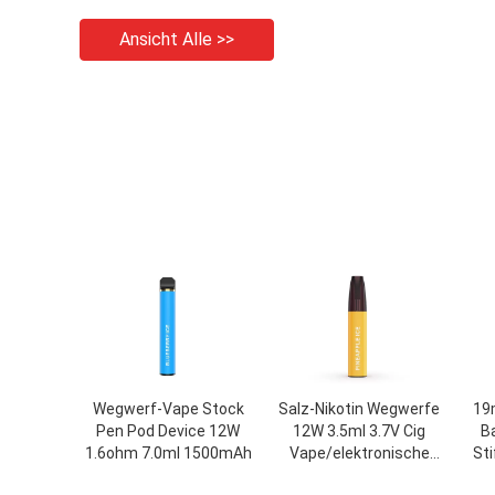
Ansicht Alle >>
Wegwerf-Vape Stock
Salz-Nikotin Wegwerfe
19
Pen Pod Device 12W
12W 3.5ml 3.7V Cig
B
1.6ohm 7.0ml 1500mAh
Vape/elektronische
Sti
Zigarette Mini Stick