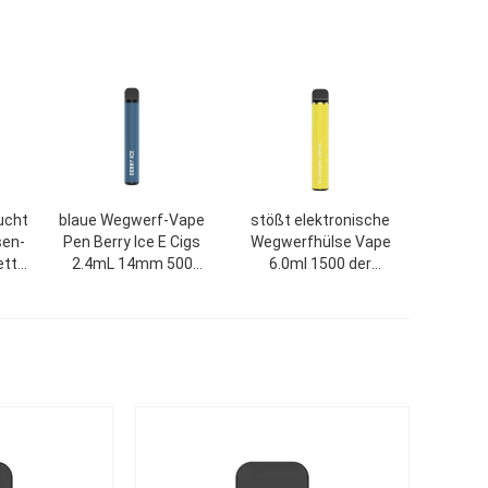
ucht
blaue Wegwerf-Vape
stößt elektronische
sen-
Pen Berry Ice E Cigs
Wegwerfhülse Vape
ette
2.4mL 14mm 500
6.0ml 1500 der
Hauche
Zigaretten-400mah luft