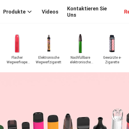
Kontaktieren Sie
Produkte
Videos
R
Uns
Flacher
Elektronische
Nachfüllbare
Gewürzte e-
Wegwerfvape
Wegwerfzigarette
elektronische
Zigarette
Pen Pod
Zigarette