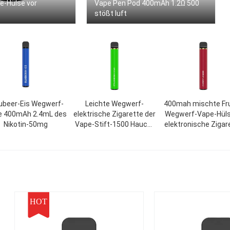
-Hülse vor
Vape Pen Pod 400mAh 1.2Ω 500
stößt luft
ubeer-Eis Wegwerf-
Leichte Wegwerf-
400mah mischte Fr
e 400mAh 2.4mL des
elektrische Zigarette der
Wegwerf-Vape-Hül
Nikotin-50mg
Vape-Stift-1500 Hauch-
elektronische Zigar
1200mAh
6.0ml
HOT