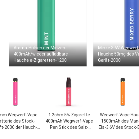
Aroma-Hülsen der Minzen-
Minze 3.6V Wegwerf-
400mAh/wieder aufladbare
Hauche 50mg des V
Hauche e-Zigaretten-1200
Gerät-2000
mm Wegwerf-Vape
1.2ohm 5% Zigarette
Wegwerf-Vape Hau
atterie des Stock-
400mAh Wegwerf-Vape
1500mAh des Man
ft-2000 der Hauch-
Pen Stick des Salz-
Eis-3.6V des Stock-
1500mAh
Nikotin-E
Zigaretten-200