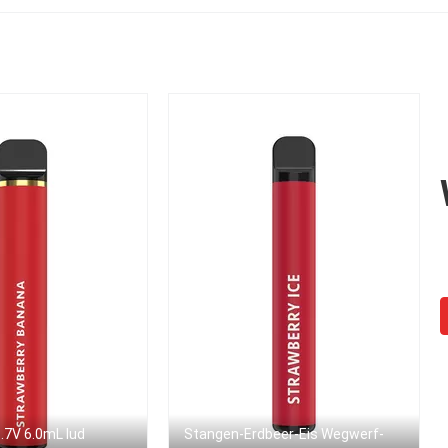
.7V 6.0mL lud
Stangen-Erdbeer-Eis Wegwerf-