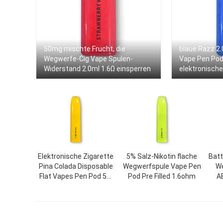
50mg mischte Frucht, die
blaue Razz 2.
Wegwerfe-Cig Vape Spulen-
Vape Pen Po
Widerstand 2.0ml 1.6Ω einsperren
elektronische
Elektronische Zigarette
5% Salz-Nikotin flache
Batt
Pina Colada Disposable
Wegwerfspule Vape Pen
We
Flat Vapes Pen Pod 5%
Pod Pre Filled 1.6ohm
A
Nikotin-500mah