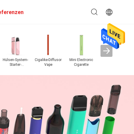
eferenzen
Hülsen-System-
Cigalike-Diffusor
Mini Electronic
Crystal Bar
Neu
Starter-
Vape
Cigarette
Einweg-Vape
Ausrüstungen