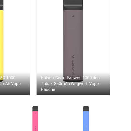
.6Ω 1000
Hülsen-Gerät-Browns 1000 des
50mAh Vape
Tabak-850mAh Wegwerf-Vape
Hauche