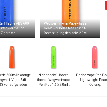
0ml flache ABS 600
Wegwerfnikotin Vape-Hülsen-
d Wegwerfhauch-
Gerät-vor belastete Frucht-
 Zigarette
Bevorzugung des salz-2.0ML
erie 500mAh orange
Nicht nachfüllbarer
Flache Vape Pen Pod
gwerf-Vape-Stift
flacher Wegwerfvape
Lightweight Pea
BS vor aufgeladen
Pen Pod 1.6Ω 2.0ml
Oolong
staubdicht
Wegwerfbevorzug
des Rosa-500mA