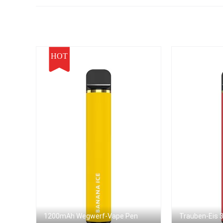
HOT
1200mAh Wegwerf-Vape Pen
Trauben-Eis 3