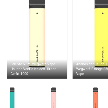
Leichte 6.0ml Wegwerf-Vape
Ananas der Hauch-1
Hauche Vanilla Ice des Hülsen-
Wegwerf-Stange 8
Gerät-1000
Vape