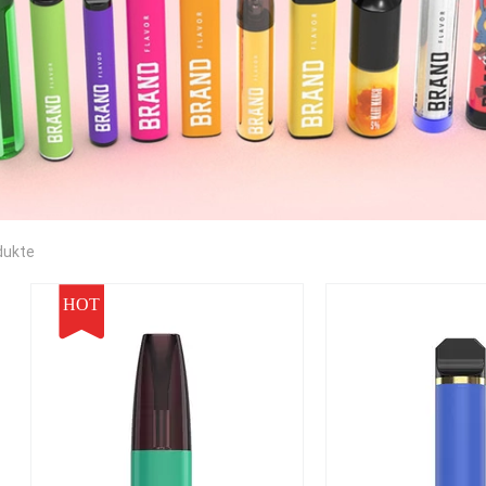
dukte
HOT