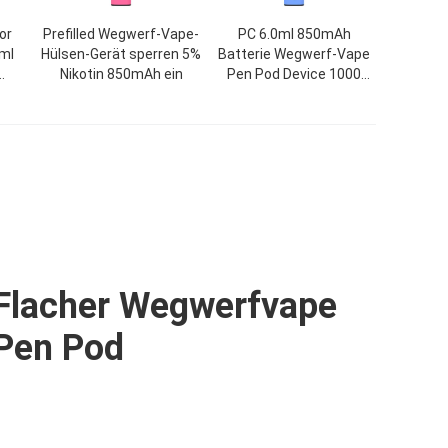
or
Prefilled Wegwerf-Vape-
PC 6.0ml 850mAh
ml
Hülsen-Gerät sperren 5%
Batterie Wegwerf-Vape
Nikotin 850mAh ein
Pen Pod Device 1000
ette
stößt luft
Flacher Wegwerfvape
Pen Pod