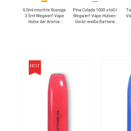
6.0ml mischte flüssige
Pina Colada 1000 stößt
Ta
3.5ml Wegwerf-Vape
Wegwerf-Vape-Hülsen-
Va
Hülse der Aroma-
Gerät-weiße Batterie
elektronische
850mAh luft
Alum
Zigaretten-E
HOT