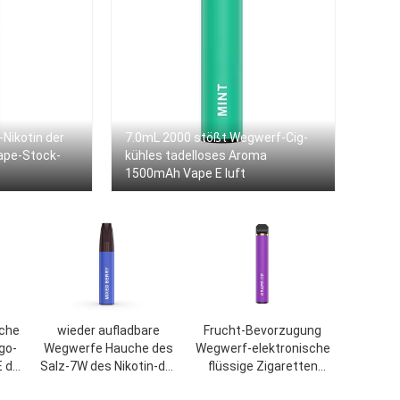
Nikotin der
7.0mL 2000 stößt Wegwerf-Cig-
ape-Stock-
kühles tadelloses Aroma
1500mAh Vape E luft
che
wieder aufladbare
Frucht-Bevorzugung
go-
Wegwerfe Hauche des
Wegwerf-elektronische
E der
Salz-7W des Nikotin-der
flüssige Zigaretten
0
Zigaretten-3.5ml 1200
Vape-Stock-1.8omh