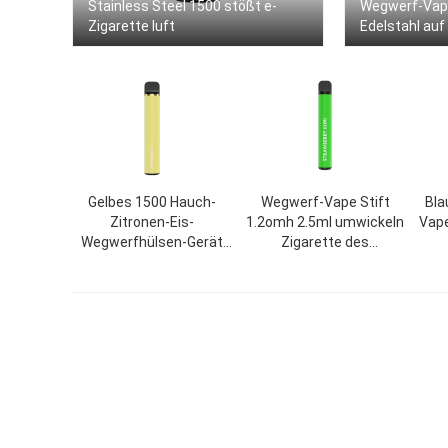
Stainless Steel 1500 stößt e-
Wegwerf-Vape
Zigarette luft
Edelstahl auf
Gelbes 1500 Hauch-
Wegwerf-Vape Stift
Bla
Zitronen-Eis-
1.2omh 2.5ml umwickeln
Vap
Wegwerfhülsen-Gerät
Zigarette des
Vape 1200mAh
Widerstand-500mAh E