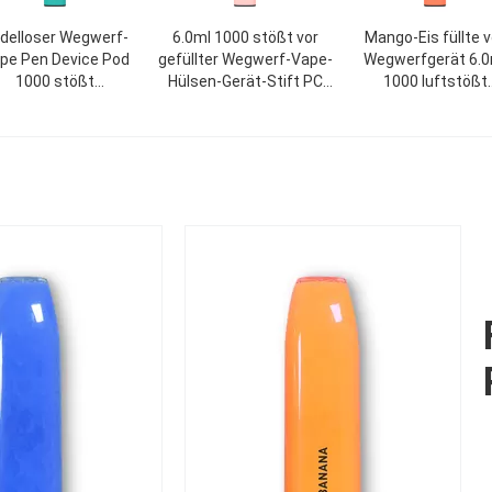
delloser Wegwerf-
6.0ml 1000 stößt vor
Mango-Eis füllte v
pe Pen Device Pod
gefüllter Wegwerf-Vape-
Wegwerfgerät 6.0
1000 stößt
Hülsen-Gerät-Stift PC
1000 luftstößt
iniumrohr 6.0ml luft
luft
elektronische Zigar
850mAh