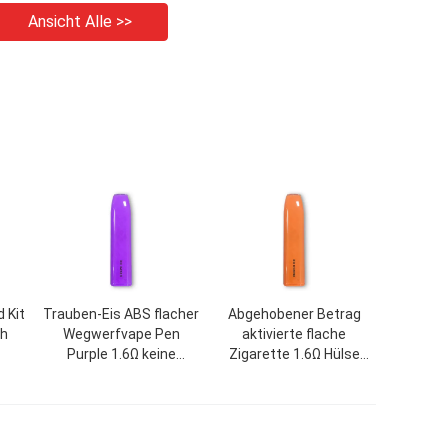
Ansicht Alle >>
 Kit
Trauben-Eis ABS flacher
Abgehobener Betrag
ch
Wegwerfvape Pen
aktivierte flache
Purple 1.6Ω keine
Zigarette 1.6Ω Hülse
ung
Zündung
Vape-Stift-/500mAh E
h