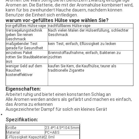
Aromen. Die Wahl 50mg bietet Benutzern zwanzig einzigartige
Aromen an. Die Batterie, die mit der Aromahülse kombiniert wird,
kann für bis zweihundert Hauche dauern, nachdem können
Benutzer die Einheit sich entledigen.
warum vor-gefülltes Hülse vape wählen Sie?
vor-gefülltes Hülse vape
nachfüllbares Hülse vape
Versiegelungstechnik
Nach vielen Malen der Hülsenfüllung, schlechter
geben Sie reinen
Geschmack
Geschmack
maßgebender Test
kein Test, einfach, Eflüssigkeit zu lecken
gerade für Gesundheit
einzelnes Paket
Brennstoffaufnahme, einfach, Bakterien zu
rotten Sie Staubbakterien
züchten
aus
weniger Geld auf dem
kaufen Sie Kern, die Kaufhülse, teurer als
Rauchen
traditionelle Zigarette
kosteneffektiver
Eigenschaften:
Arbeitet ruhig und bietet einen konstanten Schlag an
Alle Aromen werden anders als gefärbt und machen es einfach,
das Aroma zu erkennen
Ausgezeichneter Dampf für solch ein kleines Gerät
Spezifikation:
Größe
23.4*14.5*104.5mm
Material
PC+ABS
E-Flüssigkeit Kapazität
2.0ml