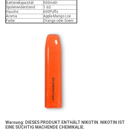
Batteriekapazität
500mAh
Spulenwiderstand
1.6Ω
Hauche
600Puffs
Aroma
Apple-Mango Lce
Farbe
Orange oder Soem
Warnung: DIESES PRODUKT ENTHÄLT NIKOTIN. NIKOTIN IST
EINE SÜCHTIG MACHENDE CHEMIKALIE.