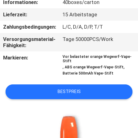
Informationen:
40boxes/carton
QUALITÄTSKONTROLLE
Lieferzeit:
15 Arbeitstage
Zahlungsbedingungen:
L/C, D/A, D/P, T/T
FORDERN
Versorgungsmaterial-
Tage 50000PCS/Work
SIE
Fähigkeit:
EIN
Markieren:
Vor belasteter orange Wegwerf-Vape-
Stift
ZITAT
,
,
ABS orange Wegwerf-Vape-Stift
Batterie 500mAh Vape-Stift
BESTPREIS