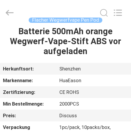
Energie-
2.0ml
Fournisseur.
Copyright
©
Flacher Wegwerfvape Pen Pod
2021
-
2024
Batterie 500mAh orange
HAUS
huaeason.com.
All
Wegwerf-Vape-Stift ABS vor
Rights
Reserved.
Developed
PRODUKTE
aufgeladen
by
ECER
VIDEOS
Herkunftsort:
Shenzhen
Markenname:
HuaEason
ÜBER
Zertifizierung:
CE ROHS
UNS
Min Bestellmenge:
2000PCS
FABRIK-
Preis:
Discuss
AUSFLUG
Verpackung
1pc/pack, 10packs/box,