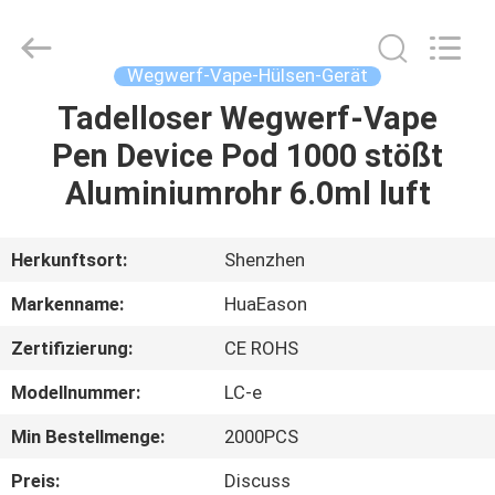
Gerät
6.0ml
Fournisseur.
Copyright
©
Wegwerf-Vape-Hülsen-Gerät
2021
-
2024
Tadelloser Wegwerf-Vape
HAUS
huaeason.com.
All
Pen Device Pod 1000 stößt
Rights
Reserved.
Developed
PRODUKTE
Aluminiumrohr 6.0ml luft
by
ECER
VIDEOS
Herkunftsort:
Shenzhen
Markenname:
HuaEason
ÜBER
Zertifizierung:
CE ROHS
UNS
Modellnummer:
LC-e
FABRIK-
Min Bestellmenge:
2000PCS
AUSFLUG
Preis:
Discuss