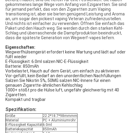
gekommenes lange Wege vom Anfang von Ezigaretten. Sie sind
für jemand perfekt, das von den Zigaretten zum Vaping
transitioning ist, aber sie bieten genügend Leistung und Aroma
an, um sogar den pickiest vaping Veteran zufriedenzustellen.
Und nichts ist einfacher zu verwenden. Öffnen Sie einfach das
Paket und den Hauch weg. Sie werden durch den starken Kehl-
Schlag und überraschende die Dampfproduktion beeindruckt,
dass die späteste Generation von Wegwerf-vapes liefern.
Eigenschaften:
Wegwerfhülsengerät erfordert keine Wartung und lädt auf oder
füllt wieder
E-Flüssigkeit: 6.0ml salzen NIC-E-Flüssigkeit
Batterie: 850mAh
Vorbelastet, Hauch auf dem Gerät, um einfach zu aktivieren
Vor-gefüllt, kein Bedarf an den unordentlichen Nachfüllungen
Salzen Sie Nikotin 5%, 50MG salzen NIC-Innere für einen
genauen Zigarette-ähnlichen Kehlschlag
1000+ stößt pro die Hülse luft, ungefähr gleichwertig mit 40
Zigaretten.
Kompakt und tragbar
Spezifikation:
Größe
22.2*18.7*98mmmm
Material
PC + Aluminiumrohr
E-Flüssigkeit Kapazität
6.0ml
Batteriekapazität
850mAh