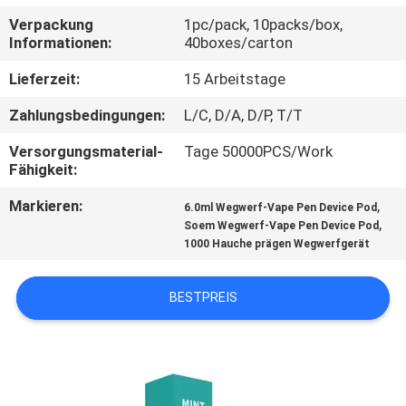
Verpackung
1pc/pack, 10packs/box,
QUALITÄTSKONTROLLE
Informationen:
40boxes/carton
Lieferzeit:
15 Arbeitstage
FORDERN
Zahlungsbedingungen:
L/C, D/A, D/P, T/T
SIE
Versorgungsmaterial-
Tage 50000PCS/Work
EIN
Fähigkeit:
ZITAT
Markieren:
,
6.0ml Wegwerf-Vape Pen Device Pod
,
Soem Wegwerf-Vape Pen Device Pod
1000 Hauche prägen Wegwerfgerät
BESTPREIS