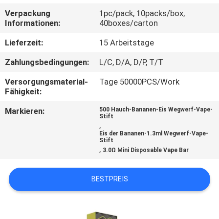
Verpackung
1pc/pack, 10packs/box,
QUALITÄTSKONTROLLE
Informationen:
40boxes/carton
Lieferzeit:
15 Arbeitstage
FORDERN
Zahlungsbedingungen:
L/C, D/A, D/P, T/T
SIE
Versorgungsmaterial-
Tage 50000PCS/Work
EIN
Fähigkeit:
ZITAT
Markieren:
500 Hauch-Bananen-Eis Wegwerf-Vape-
Stift
,
SITEMAP
Eis der Bananen-1.3ml Wegwerf-Vape-
Stift
,
3.0Ω Mini Disposable Vape Bar
PRIVACY
POLICY
BESTPREIS