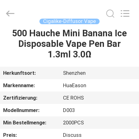
280mAh
Supplier.
Copyright
©
2021
Cigalike-Diffusor Vape
-
2025
Shenzhen
500 Hauche Mini Banana Ice
HAUS
Huayixing
Technology
Disposable Vape Pen Bar
Co.,
Ltd..
All
PRODUKTE
1.3ml 3.0Ω
Rights
Reserved.
Developed
by
ECER
VIDEOS
Herkunftsort:
Shenzhen
Markenname:
HuaEason
ÜBER
Zertifizierung:
CE ROHS
UNS
Modellnummer:
D003
FABRIK-
Min Bestellmenge:
2000PCS
AUSFLUG
Preis:
Discuss