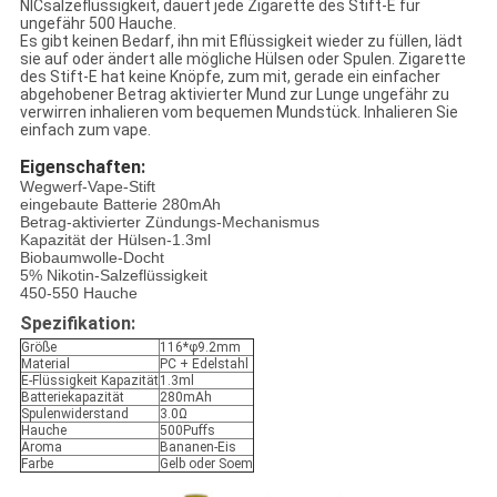
NICsalzeflüssigkeit, dauert jede Zigarette des Stift-E für
ungefähr 500 Hauche.
Es gibt keinen Bedarf, ihn mit Eflüssigkeit wieder zu füllen, lädt
sie auf oder ändert alle mögliche Hülsen oder Spulen. Zigarette
des Stift-E hat keine Knöpfe, zum mit, gerade ein einfacher
abgehobener Betrag aktivierter Mund zur Lunge ungefähr zu
verwirren inhalieren vom bequemen Mundstück. Inhalieren Sie
einfach zum vape.
Eigenschaften:
Wegwerf-Vape-Stift
eingebaute Batterie 280mAh
Betrag-aktivierter Zündungs-Mechanismus
Kapazität der Hülsen-1.3ml
Biobaumwolle-Docht
5% Nikotin-Salzeflüssigkeit
450-550 Hauche
Spezifikation:
Größe
116*φ9.2mm
Material
PC + Edelstahl
E-Flüssigkeit Kapazität
1.3ml
Batteriekapazität
280mAh
Spulenwiderstand
3.0Ω
Hauche
500Puffs
Aroma
Bananen-Eis
Farbe
Gelb oder Soem