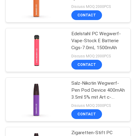
400mAh ein
Discuss MOQ:2000PCS
CONTACT
16
Elektronische
Edelstahl PC Wegwerf-
Vape-Stock E Batterie
Wegwerfzigarette
Cigs-7.0mL 1500mAh
Discuss MOQ:2000PCS
CONTACT
Salz-Nikotin Wegwerf-
11
Pen Pod Device 400mAh
Nachfüllbare
3.5ml 5% mit Art c-
Ladegerät
Discuss MOQ:2000PCS
elektronische
CONTACT
Zigarette
Zigaretten-Stift PC