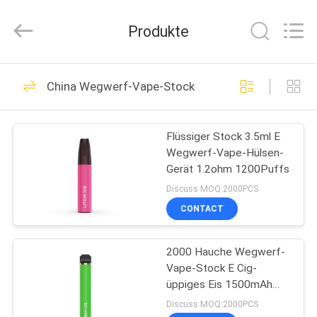
Technology
Co.,
Ltd..
Produkte
All
Rights
Reserved.
Developed
by
HAUS
80
ECER
China Wegwerf-Vape-Stock
Wegwerf-Vape-
PRODUKTE
Stock
Flüssiger Stock 3.5ml E
Wegwerf-Vape-Hülsen-
VIDEOS
Gerät 1.2ohm 1200Puffs
Discuss MOQ:2000PCS
ÜBER
CONTACT
34
UNS
2000 Hauche Wegwerf-
Wegwerf-Vape-Stift
Vape-Stock E Cig-
FABRIK-
üppiges Eis 1500mAh
AUSFLUG
1.8Ω
Discuss MOQ:2000PCS