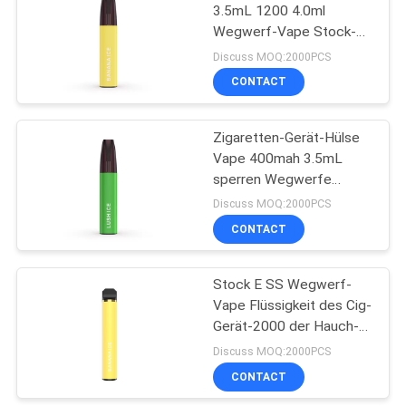
3.5mL 1200 4.0ml
Wegwerf-Vape Stock-E
39
Hauche
Discuss MOQ:2000PCS
Gewürzte e-
CONTACT
Zigarette
Zigaretten-Gerät-Hülse
Vape 400mah 3.5mL
sperren Wegwerfe
Auszüge der Frucht-
Discuss MOQ:2000PCS
1.2ohm ein
CONTACT
16
Hülsen-System-
Stock E SS Wegwerf-
Vape Flüssigkeit des Cig-
Starter-
Gerät-2000 der Hauch-
Ausrüstungen
7.0ml E
Discuss MOQ:2000PCS
CONTACT