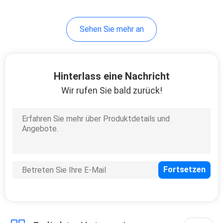
30
Sehen Sie mehr an
Cigalike-Diffusor
Vape
Hinterlass eine Nachricht
Wir rufen Sie bald zurück!
19
Mini Electronic
Cigarette