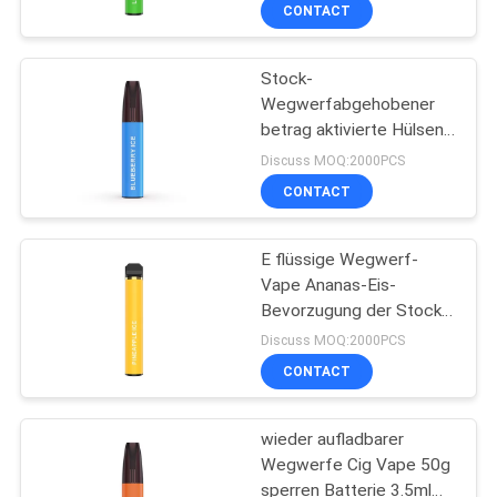
CONTACT
QUALITÄTSKONTROLLE
Stock-
36
Wegwerfabgehobener
FORDERN
betrag aktivierte Hülsen
Wegwerf-Vape-
SIE
Vape 3.5mL 400mAh
Discuss MOQ:2000PCS
Hülsen-Gerät
1200 stößt luft
EIN
CONTACT
ZITAT
E flüssige Wegwerf-
Vape Ananas-Eis-
SITEMAP
Bevorzugung der Stock-
10
Hülsen-7.0ml
Discuss MOQ:2000PCS
PRIVACY
Flacher
CONTACT
POLICY
Wegwerfvape Pen
wieder aufladbarer
Pod
Wegwerfe Cig Vape 50g
sperren Batterie 3.5ml