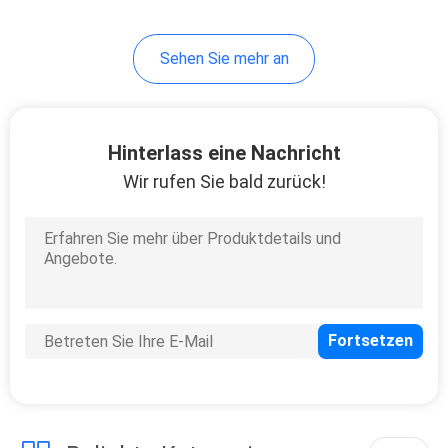
30
Sehen Sie mehr an
Cigalike-Diffusor
Vape
Hinterlass eine Nachricht
Wir rufen Sie bald zurück!
19
Mini Electronic
Cigarette