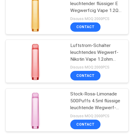
leuchtender flüssiger E
Wegwerfcig Vape 1.2Ω
39
Mesh Coil 4.5ml
Discuss MOQ:2000PCS
Gewürzte e-
CONTACT
Zigarette
Luftstrom-Schalter
leuchtendes Wegwerf-
Nikotin Vape 1.2ohm
Mesh Coil 5%
Discuss MOQ:2000PCS
CONTACT
16
Hülsen-System-
Stock-Rosa-Limonade
500Puffs 4.5ml flüssige
Starter-
leuchtende Wegwerf-
Ausrüstungen
Vape
Discuss MOQ:2000PCS
CONTACT