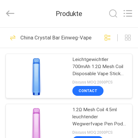
Huayixing
Technology
Co.,
Produkte
Ltd..
All
Rights
Reserved.
Developed
HAUS
80
by
China Crystal Bar Einweg-Vape
ECER
Wegwerf-Vape-
PRODUKTE
Stock
Leichtgewichtler
700mAh 1.2Ω Mesh Coil
VIDEOS
Disposable Vape Stick
mischte Berry Flavor
Discuss MOQ:2000PCS
ÜBER
CONTACT
34
UNS
1.2Ω Mesh Coil 4.5ml
Wegwerf-Vape-Stift
leuchtender
FABRIK-
Wegwerfvape Pen Pod
AUSFLUG
700mAh
Discuss MOQ:2000PCS