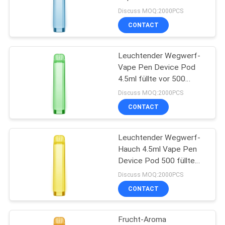
4.5ml
Discuss MOQ:2000PCS
CONTACT
16
Elektronische
Leuchtender Wegwerf-
Vape Pen Device Pod
Wegwerfzigarette
4.5ml füllte vor 500
Hauche
Discuss MOQ:2000PCS
CONTACT
Leuchtender Wegwerf-
11
Hauch 4.5ml Vape Pen
Nachfüllbare
Device Pod 500 füllte
Batterie vor 700mAh
Discuss MOQ:2000PCS
elektronische
CONTACT
Zigarette
Frucht-Aroma