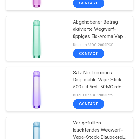
CONTACT
QUALITÄTSKONTROLLE
Abgehobener Betrag
36
aktivierte Wegwerf-
FORDERN
üppiges Eis-Aroma Vape-
Wegwerf-Vape-
SIE
Hülsen-4.5ml 7000mAh
Discuss MOQ:2000PCS
Hülsen-Gerät
EIN
CONTACT
ZITAT
Salz Nic Luminous
Disposable Vape Stick
SITEMAP
500+ 4.5mL 50MG stößt
10
vor gefüllt luft
Discuss MOQ:2000PCS
PRIVACY
Flacher
CONTACT
POLICY
Wegwerfvape Pen
Vor gefülltes
Pod
leuchtendes Wegwerf-
Vape-Stock-Blaubeereis