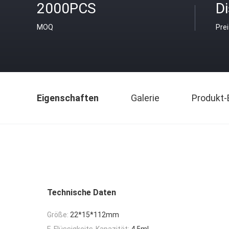
2000PCS
D
MOQ
Pre
Eigenschaften
Galerie
Produkt-
Technische Daten
Größe:
22*15*112mm
E-Flüssigkeits-Kapazität:
4.5ml