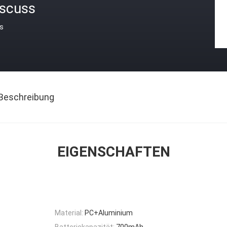
iscuss
is
Beschreibung
EIGENSCHAFTEN
Material:
PC+Aluminium
Batteriekapazität:
700mAh