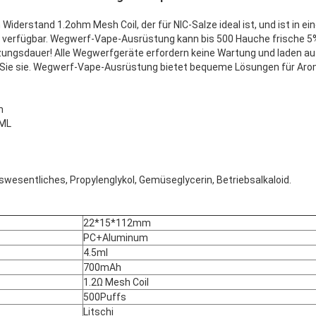
iderstand 1.2ohm Mesh Coil, der für NIC-Salze ideal ist, und ist in ei
 verfügbar. Wegwerf-Vape-Ausrüstung kann bis 500 Hauche frische 5%
zungsdauer! Alle Wegwerfgeräte erfordern keine Wartung und laden auf
Sie sie. Wegwerf-Vape-Ausrüstung bietet bequeme Lösungen für Aroma
h
5ML
swesentliches, Propylenglykol, Gemüseglycerin, Betriebsalkaloid.
22*15*112mm
PC+Aluminum
4.5ml
700mAh
1.2Ω Mesh Coil
500Puffs
Litschi