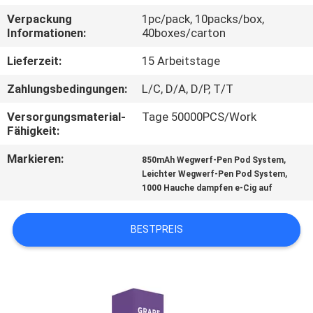
Verpackung
1pc/pack, 10packs/box,
QUALITÄTSKONTROLLE
Informationen:
40boxes/carton
Lieferzeit:
15 Arbeitstage
FORDERN
Zahlungsbedingungen:
L/C, D/A, D/P, T/T
SIE
Versorgungsmaterial-
Tage 50000PCS/Work
EIN
Fähigkeit:
ZITAT
Markieren:
,
850mAh Wegwerf-Pen Pod System
,
Leichter Wegwerf-Pen Pod System
1000 Hauche dampfen e-Cig auf
BESTPREIS