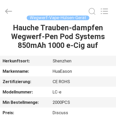
Gerät
6.0ml
Fournisseur.
Copyright
©
Wegwerf-Vape-Hülsen-Gerät
2021
-
2024
Hauche Trauben-dampfen
HAUS
huaeason.com.
All
Wegwerf-Pen Pod Systems
Rights
Reserved.
Developed
PRODUKTE
850mAh 1000 e-Cig auf
by
ECER
VIDEOS
Herkunftsort:
Shenzhen
Markenname:
HuaEason
ÜBER
Zertifizierung:
CE ROHS
UNS
Modellnummer:
LC-e
FABRIK-
Min Bestellmenge:
2000PCS
AUSFLUG
Preis:
Discuss