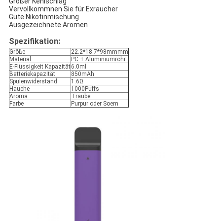
Großer Kehlschlag
Vervollkommnen Sie für Exraucher
Gute Nikotinmischung
Ausgezeichnete Aromen
Spezifikation:
Größe
22.2*18.7*98mmmm
Material
PC + Aluminiumrohr
E-Flüssigkeit Kapazität
6.0ml
Batteriekapazität
850mAh
Spulenwiderstand
1.6Ω
Hauche
1000Puffs
Aroma
Traube
Farbe
Purpur oder Soem