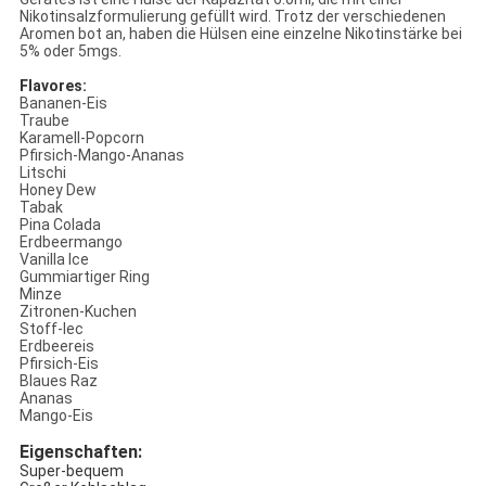
Nikotinsalzformulierung gefüllt wird. Trotz der verschiedenen
Aromen bot an, haben die Hülsen eine einzelne Nikotinstärke bei
5% oder 5mgs.
Flavores:
Bananen-Eis
Traube
Karamell-Popcorn
Pfirsich-Mango-Ananas
Litschi
Honey Dew
Tabak
Pina Colada
Erdbeermango
Vanilla Ice
Gummiartiger Ring
Minze
Zitronen-Kuchen
Stoff-Iec
Erdbeereis
Pfirsich-Eis
Blaues Raz
Ananas
Mango-Eis
Eigenschaften:
Super-bequem