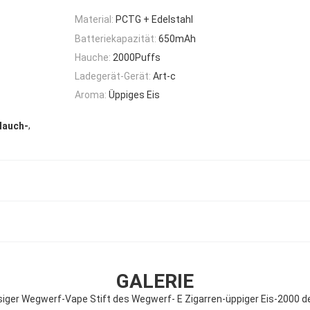
Material:
PCTG + Edelstahl
Batteriekapazität:
650mAh
Hauche:
2000Puffs
Ladegerät-Gerät:
Art-c
Aroma:
Üppiges Eis
,
Hauch-
GALERIE
ssiger Wegwerf-Vape Stift des Wegwerf- E Zigarren-üppiger Eis-2000 d