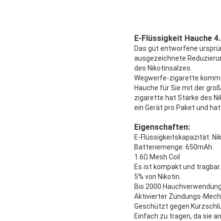
E-Flüssigkeit Hauche 4
Das gut entworfene ursprün
ausgezeichnete Reduzierun
des Nikotinsalzes.
Wegwerfe-zigarette kommt
Hauche für Sie mit der gro
zigarette hat Stärke des N
ein Gerät pro Paket und h
Eigenschaften:
E-Flüssigkeitskapazität: Ni
Batteriemenge: 650mAh.
1.6Ω Mesh Coil
Es ist kompakt und tragbar.
5% von Nikotin.
Bis 2000 Hauchverwendung
Aktivierter Zündungs-Mec
Geschützt gegen Kurzschlü
Einfach zu tragen, da sie an