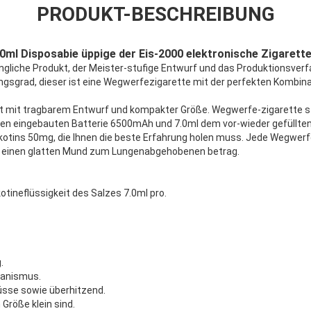
PRODUKT-BESCHREIBUNG
.0ml Disposabie üppige der Eis-2000 elektronische Zigarett
gliche Produkt, der Meister-stufige Entwurf und das Produktionsverf
gsgrad, dieser ist eine Wegwerfezigarette mit der perfekten Kombin
 mit tragbarem Entwurf und kompakter Größe. Wegwerfe-zigarette s
ßen eingebauten Batterie 6500mAh und 7.0ml dem vor-wieder gefüllten
ikotins 50mg, die Ihnen die beste Erfahrung holen muss. Jede Wegwer
at einen glatten Mund zum Lungenabgehobenen betrag.
kotineflüssigkeit des Salzes 7.0ml pro.
.
hanismus.
sse sowie überhitzend.
 Größe klein sind.