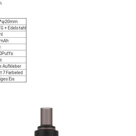
n.
6*φ20mm
G + Edelstahl
ml
0mAh
Ω
0Puffs
-c
e Aufkleber
t 7 Farbeled
iges Eis