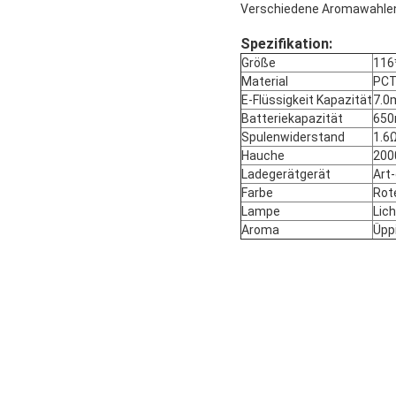
Verschiedene Aromawahle
Spezifikation:
Größe
11
Material
PCT
E-Flüssigkeit Kapazität
7.0
Batteriekapazität
65
Spulenwiderstand
1.6
Hauche
200
Ladegerätgerät
Art
Farbe
Rot
Lampe
Lich
Aroma
Üpp