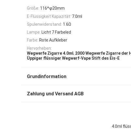
Größe:
116*φ20mm
E-Flüssigkeit Kapazität:
7.0ml
Spulenwiderstand:
1.6Ω
Lampe:
Licht 7 Farbeled
Farbe:
Rote Aufkleber
Hervorheben:
,
Wegwerfe Zigarre 4.0ml
2000 Wegwerfe Zigarre der 
Üppiger flüssiger Wegwerf-Vape Stift des Eis-E
Grundinformation
Zahlung und Versand AGB
4.0ml flü