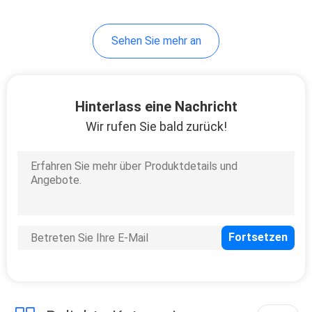
30
Sehen Sie mehr an
Cigalike-Diffusor
Vape
Hinterlass eine Nachricht
Wir rufen Sie bald zurück!
19
Mini Electronic
Cigarette