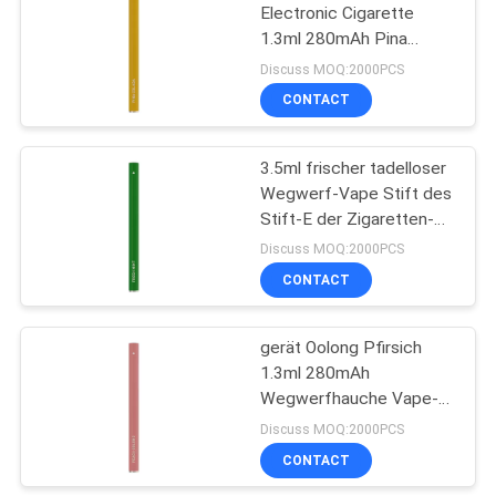
Electronic Cigarette
1.3ml 280mAh Pina
39
Colada Electronic
Discuss MOQ:2000PCS
Cigarette
Gewürzte e-
CONTACT
Zigarette
3.5ml frischer tadelloser
Wegwerf-Vape Stift des
Stift-E der Zigaretten-
3.7V
Discuss MOQ:2000PCS
CONTACT
16
Hülsen-System-
gerät Oolong Pfirsich
1.3ml 280mAh
Starter-
Wegwerfhauche Vape-
Ausrüstungen
Stift-500
Discuss MOQ:2000PCS
CONTACT