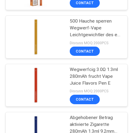
Rauch-280mAh
CONTACT
QUALITÄTSKONTROLLE
500 Hauche sperren
36
Wegwerf-Vape
FORDERN
Leichtgewichtler des e-
Wegwerf-Vape-
SIE
Zigaretten-Ananas-Eis-
Discuss MOQ:2000PCS
Hülsen-Gerät
1.3ml 5% ein
EIN
CONTACT
ZITAT
Wegwerfcig 3.0Ω 1.3ml
280mAh frucht Vape
SITEMAP
Juice Flavors Pen E
10
Discuss MOQ:2000PCS
PRIVACY
Flacher
CONTACT
POLICY
Wegwerfvape Pen
Abgehobener Betrag
Pod
aktivierte Zigarette
280mAh 1.3ml 9.2mm