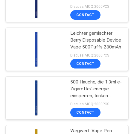
Stift-E blauen Razz
Discuss MOQ:2000PCS
Wegwerf-Vape
CONTACT
16
Elektronische
Leichter gemischter
Berry Disposable Device
Wegwerfzigarette
Vape 500Puffs 280mAh
Discuss MOQ:2000PCS
CONTACT
500 Hauche, die 1.3ml e-
11
Zigarette/-energie
Nachfüllbare
einsperren, trinken
Prefilled Wegwerf-Vape-
Discuss MOQ:2000PCS
elektronische
Hülse
CONTACT
Zigarette
Wegwerf-Vape Pen