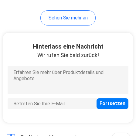
30
Sehen Sie mehr an
Cigalike-Diffusor
Vape
Hinterlass eine Nachricht
Wir rufen Sie bald zurück!
19
Mini Electronic
Cigarette