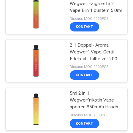
Wegwerf-Zigarette 2
Vape E in 1 buntem 5.0ml
39
Discuss MOQ:2000PCS
Gewürzte e-
KONTAKT
Zigarette
2 1 Doppel- Aroma
Wegwerf-Vape-Gerät-
Edelstahl füllte vor 2000
Hauche aus
Discuss MOQ:2000PCS
KONTAKT
16
Hülsen-System-
5ml 2 in 1
Wegwerfnikotin Vape
Starter-
sperren 850mAh Hauche
Ausrüstungen
der Batterie-2000 ein
Discuss MOQ:2000PCS
KONTAKT