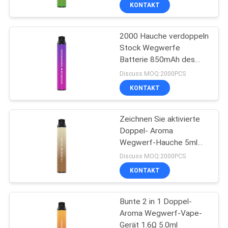
KONTAKT
QUALITÄTSKONTROLLE
2000 Hauche verdoppeln
36
Stock Wegwerfe
FORDERN
Batterie 850mAh des
Wegwerf-Vape-
SIE
Cigs-Hülsen-Gerät-
Discuss MOQ:2000PCS
Hülsen-Gerät
20mm
EIN
KONTAKT
ZITAT
Zeichnen Sie aktivierte
Doppel- Aroma
Wegwerf-Hauche 5ml
10
Vape-Gerät-2000
Discuss MOQ:2000PCS
Flacher
KONTAKT
Wegwerfvape Pen
Bunte 2 in 1 Doppel-
Pod
Aroma Wegwerf-Vape-
Gerät 1.6Ω 5.0ml