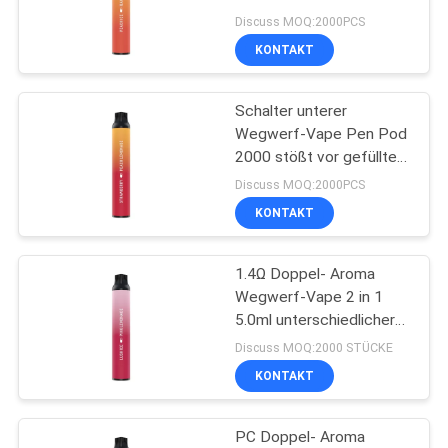
Discuss MOQ:2000PCS
KONTAKT
16
Elektronische
Schalter unterer
Wegwerf-Vape Pen Pod
Wegwerfzigarette
2000 stößt vor gefülltes
5ml luft
Discuss MOQ:2000PCS
KONTAKT
1.4Ω Doppel- Aroma
11
Wegwerf-Vape 2 in 1
Nachfüllbare
5.0ml unterschiedlicher
Zigarette der Farbee
Discuss MOQ:2000 STÜCKE
elektronische
KONTAKT
Zigarette
PC Doppel- Aroma