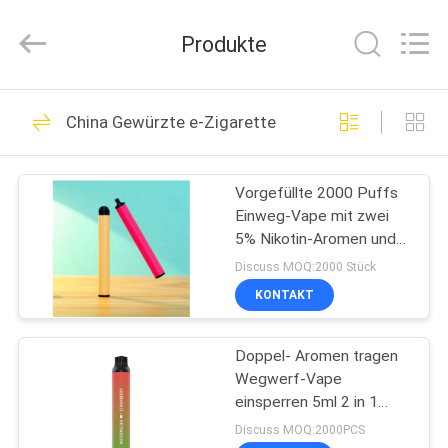
Cigs
Fournisseur.
Copyright
Produkte
©
2021
-
2024
huaeason.com.
HAUS
80
All
Rights
China Gewürzte e-Zigarette
Reserved.
Wegwerf-Vape-
Developed
by
PRODUKTE
ECER
Stock
Vorgefüllte 2000 Puffs
Einweg-Vape mit zwei
VIDEOS
5% Nikotin-Aromen und
850mAh-Batterie
Discuss MOQ:2000 Stück
ÜBER
KONTAKT
34
UNS
Doppel- Aromen tragen
Wegwerf-Vape-Stift
Wegwerf-Vape
FABRIK-
einsperren 5ml 2 in 1
AUSFLUG
2000 Hauche Früchte
Discuss MOQ:2000PCS