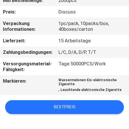
Min Bestellmenge:
2000pcs
QUALITÄTSKONTROLLE
Preis:
Discuss
Verpackung
1pc/pack, 10packs/box,
Informationen:
40boxes/carton
FORDERN
SIE
Lieferzeit:
15 Arbeitstage
EIN
Zahlungsbedingungen:
L/C, D/A, D/P, T/T
ZITAT
Versorgungsmaterial-
Tage 50000PCS/Work
Fähigkeit:
Markieren:
Wassermelonen-Eis-elektronische
Zigarette
,
Leuchtende elektronische Zigarette
BESTPREIS