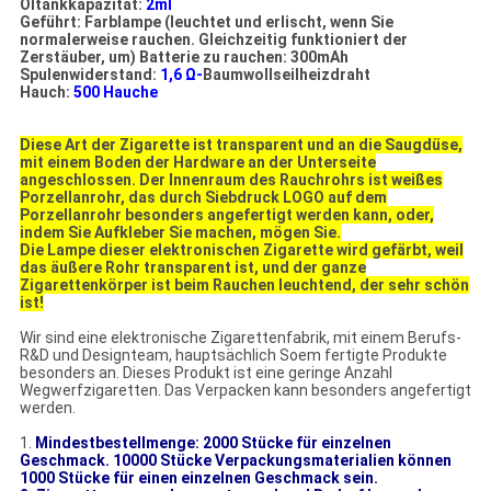
Öltankkapazität:
2ml
Geführt: Farblampe (leuchtet und erlischt, wenn Sie
normalerweise rauchen. Gleichzeitig funktioniert der
Zerstäuber, um) Batterie zu rauchen: 300mAh
Spulenwiderstand:
1,6 Ω-
Baumwollseilheizdraht
Hauch:
500 Hauche
Diese Art der Zigarette ist transparent und an die Saugdüse,
mit einem Boden der Hardware an der Unterseite
angeschlossen. Der Innenraum des Rauchrohrs ist weißes
Porzellanrohr, das durch Siebdruck LOGO auf dem
Porzellanrohr besonders angefertigt werden kann, oder,
indem Sie Aufkleber Sie machen, mögen Sie.
Die Lampe dieser elektronischen Zigarette wird gefärbt, weil
das äußere Rohr transparent ist, und der ganze
Zigarettenkörper ist beim Rauchen leuchtend, der sehr schön
ist!
Wir sind eine elektronische Zigarettenfabrik, mit einem Berufs-
R&D und Designteam, hauptsächlich Soem fertigte Produkte
besonders an. Dieses Produkt ist eine geringe Anzahl
Wegwerfzigaretten. Das Verpacken kann besonders angefertigt
werden.
1.
Mindestbestellmenge: 2000 Stücke für einzelnen
Geschmack. 10000 Stücke Verpackungsmaterialien können
1000 Stücke für einen einzelnen Geschmack sein.