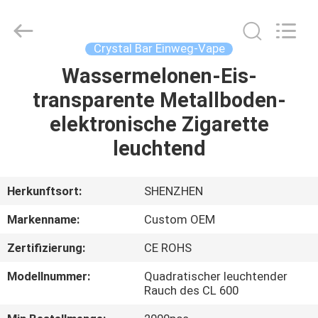
Fournisseur.
Copyright
©
2021
-
Crystal Bar Einweg-Vape
2024
huaeason.com.
All
Wassermelonen-Eis-
HAUS
Rights
Reserved.
transparente Metallboden-
Developed
by
ECER
PRODUKTE
elektronische Zigarette
leuchtend
VIDEOS
Herkunftsort:
SHENZHEN
ÜBER
Markenname:
Custom OEM
UNS
Zertifizierung:
CE ROHS
FABRIK-
Modellnummer:
Quadratischer leuchtender
Rauch des CL 600
AUSFLUG