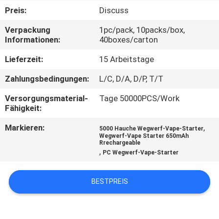
Preis:
Discuss
QUALITÄTSKONTROLLE
Verpackung
1pc/pack, 10packs/box,
Informationen:
40boxes/carton
FORDERN
Lieferzeit:
15 Arbeitstage
SIE
Zahlungsbedingungen:
L/C, D/A, D/P, T/T
EIN
Versorgungsmaterial-
Tage 50000PCS/Work
ZITAT
Fähigkeit:
Markieren:
,
5000 Hauche Wegwerf-Vape-Starter
Wegwerf-Vape Starter 650mAh
Rrechargeable
,
PC Wegwerf-Vape-Starter
BESTPREIS