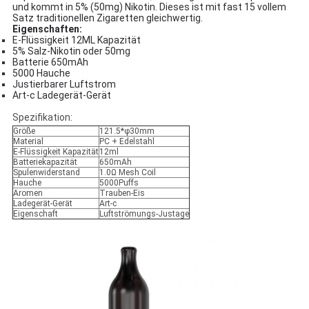
und kommt in 5% (50mg) Nikotin. Dieses ist mit fast 15 vollem
Satz traditionellen Zigaretten gleichwertig.
Eigenschaften:
E-Flüssigkeit 12ML Kapazität
5% Salz-Nikotin oder 50mg
Batterie 650mAh
5000 Hauche
Justierbarer Luftstrom
Art-c Ladegerät-Gerät
Spezifikation:
Größe
121.5*φ30mm
Material
PC + Edelstahl
E-Flüssigkeit Kapazität
12ml
Batteriekapazität
650mAh
Spulenwiderstand
1.0Ω Mesh Coil
Hauche
5000Puffs
Aromen
Trauben-Eis
Ladegerät-Gerät
Art-c
Eigenschaft
Luftströmungs-Justage