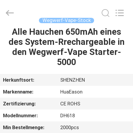
Cig
400mAh
Fournisseur.
Copyright
©
Wegwerf-Vape-Stock
2021
-
2024
Alle Hauchen 650mAh eines
HAUS
huaeason.com.
All
des System-Rrechargeable in
Rights
Reserved.
Developed
PRODUKTE
den Wegwerf-Vape Starter-
by
ECER
5000
VIDEOS
Herkunftsort:
SHENZHEN
ÜBER
Markenname:
HuaEason
UNS
Zertifizierung:
CE ROHS
FABRIK-
Modellnummer:
DH618
AUSFLUG
Min Bestellmenge:
2000pcs