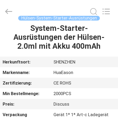
Pod
System
Fournisseur.
Copyright
©
Hülsen-System-Starter-Ausrüstungen
2021
-
2024
System-Starter-
HAUS
huaeason.com.
All
Ausrüstungen der Hülsen-
Rights
Reserved.
Developed
PRODUKTE
2.0ml mit Akku 400mAh
by
ECER
VIDEOS
Herkunftsort:
SHENZHEN
Markenname:
HuaEason
ÜBER
Zertifizierung:
CE ROHS
UNS
Min Bestellmenge:
2000PCS
FABRIK-
Preis:
Discuss
AUSFLUG
Verpackung
Gerät 1* 1* Art-c Ladegerät