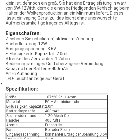
klein ist, dennoch ein groß. Sie hat eine Ertragleistung in watt
von 6W-12With, dem die einen befriedigenden Kehlschlag beim
Halten der Wolkenproduktion an ein Minimum liefert. Dieses
lässt ein vaping Gerät zu, das leicht ohne unerwünschte
Aufmerksamkeit getragenes Alltags ist.
Eigenschaften:
Zeichnen Sie (inhalieren) aktivierte Zündung
Höchstleistung: 12W
Ausgangsspannung: 3.6V
E-Flüssigkeits-Kapazität: 2.0ml
Strecke des Zerstäuber-1.2ohm
Bedienungsfertiges Gold überzogene Verbindung
Kapazität der Batterie-400mAh
Art-c Aufladung
LED-Leuchtanzeige auf Gerät
Spezifikation:
Größe
107*20.9*11.4mm
Material
PC + Aluminiumrohr
E-Flüssigkeit Kapazität
2.0ml
Batteriekapazität
400mAh
Spulenwiderstand
1.2Ω Mesh Coil
Hauche
400Puffs
Aroma
Erdbeereis
Farbe
Rot oder Soem
Eingangsspannung
konstanter Ertrag der Spannung 3.6V