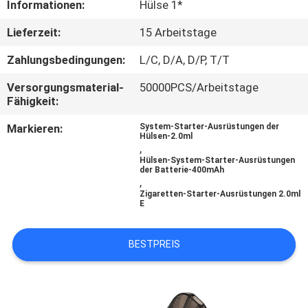
Informationen:
Hülse 1*
QUALITÄTSKONTROLLE
Lieferzeit:
15 Arbeitstage
Zahlungsbedingungen:
L/C, D/A, D/P, T/T
FORDERN
Versorgungsmaterial-
50000PCS/Arbeitstage
SIE
Fähigkeit:
EIN
Markieren:
System-Starter-Ausrüstungen der
Hülsen-2.0ml
ZITAT
,
Hülsen-System-Starter-Ausrüstungen
der Batterie-400mAh
,
Zigaretten-Starter-Ausrüstungen 2.0ml
E
BESTPREIS