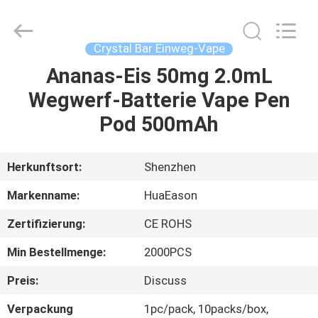
Hauch-
Edelstahl-
E
Fournisseur.
Copyright
Crystal Bar Einweg-Vape
©
2021
-
Ananas-Eis 50mg 2.0mL
HAUS
2024
huaeason.com.
Wegwerf-Batterie Vape Pen
All
Rights
Reserved.
PRODUKTE
Pod 500mAh
Developed
by
ECER
VIDEOS
Herkunftsort:
Shenzhen
Markenname:
HuaEason
ÜBER
Zertifizierung:
CE ROHS
UNS
Min Bestellmenge:
2000PCS
FABRIK-
Preis:
Discuss
AUSFLUG
Verpackung
1pc/pack, 10packs/box,