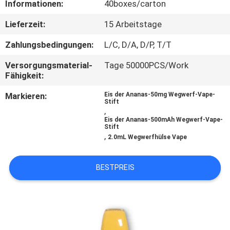
Informationen:
40boxes/carton
QUALITÄTSKONTROLLE
Lieferzeit:
15 Arbeitstage
Zahlungsbedingungen:
L/C, D/A, D/P, T/T
FORDERN
Versorgungsmaterial-
Tage 50000PCS/Work
SIE
Fähigkeit:
EIN
Markieren:
Eis der Ananas-50mg Wegwerf-Vape-
Stift
ZITAT
,
Eis der Ananas-500mAh Wegwerf-Vape-
Stift
,
2.0mL Wegwerfhülse Vape
BESTPREIS