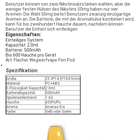
Benutzer können von zwei Nikotinsalzstärken wählen, aber die
weniger festen Hülsen des Nikotins 50mg haben nur vier
Aromen. Die Wahl 50mg bietet Benutzern zwanzig einzigartige
Aromen an. Die Batterie, die mit der Aromahülse kombiniert wird,
kann für bis zweihundert Hauche dauern, nachdem können
Benutzer die Einheit sich entledigen.
Eigenschaften:
Einteiliges System
Kapazität: 2.0ml
Batterie: 500mAh
Bis 600 Hauche pro Gerät
Art:
Flacher Wegwerfvape Pen Pod
Spezifikation:
Größe
23.4*14.5*104.5mm
Material
PC+ABS
E-Flüssigkeit Kapazität
2.0ml
Batteriekapazität
500mAh
Spulenwiderstand
1.6Ω
Hauche
600Puffs
Aroma
Ananas-Eis
Farbe
Gelb oder Soem