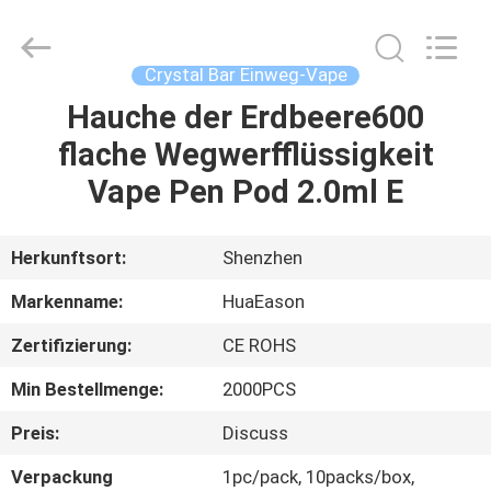
Fournisseur.
Copyright
©
2021
-
Crystal Bar Einweg-Vape
2024
huaeason.com.
All
Hauche der Erdbeere600
HAUS
Rights
Reserved.
flache Wegwerfflüssigkeit
Developed
by
ECER
PRODUKTE
Vape Pen Pod 2.0ml E
VIDEOS
Herkunftsort:
Shenzhen
Markenname:
HuaEason
ÜBER
Zertifizierung:
CE ROHS
UNS
Min Bestellmenge:
2000PCS
FABRIK-
Preis:
Discuss
AUSFLUG
Verpackung
1pc/pack, 10packs/box,