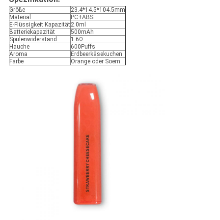
Größe
23.4*14.5*104.5mm
Material
PC+ABS
E-Flüssigkeit Kapazität
2.0ml
Batteriekapazität
500mAh
Spulenwiderstand
1.6Ω
Hauche
600Puffs
Aroma
Erdbeerkäsekuchen
Farbe
Orange oder Soem