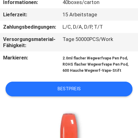
Informationen:
40boxes/carton
QUALITÄTSKONTROLLE
Lieferzeit:
15 Arbeitstage
Zahlungsbedingungen:
L/C, D/A, D/P, T/T
FORDERN
Versorgungsmaterial-
Tage 50000PCS/Work
SIE
Fähigkeit:
EIN
Markieren:
,
2.0ml flacher Wegwerfvape Pen Pod
ZITAT
,
ROHS flacher Wegwerfvape Pen Pod
600 Hauche Wegwerf-Vape-Stift
BESTPREIS