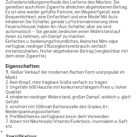
Zufriedenstellungsmethode des Lieferns des Nikotins. Sie
genießen auch ihren Zigarette ähnlichen abgehobenen Betrag.
Es ist eine wieder gefüllte Patrone, ein Wegwerfgerät, eine
Bequemlichkeit, eine Einfachheit und eine Mode! Mit Auto
inhalieren Sie Schalter, gerade Luftstromaktivierung ohne
Feuerschlüssel, haben An-/Aus-Schalter, aber sie sind
automatisch -- Sie gerade, bedeuten einen Widerstand auf
ihnen zu nehmen, um Dampf zu machen.
Einfaches u. bedienungsfreundliches, kleinstes Mini-vape
verfügbar, niedriger Eflüssigkeitsverbrauch, einfach
instandzuhalten, fester abgehobener Betrag (vergleichbar mit
dem einer Zigarette)
Eigenschaften:
1.
Heißer Verkauf der modernen flachen Form und populär im
Markt.
2. Kein Knopf, mini tragbare Größe einfach zu tragen
3. Ungefähr 600 Hauche mit konkurrenzfähigem Preis u. hoher
Qualität
4. inhalieren niedriger Widerstand, großer Dampf, wirklich u. glatt
Gefühl
5. errichtet mit 500mah Batteriezelle des Grades A+,
Niederspannungssicherheit.
6. Prefilled/leeres verfügbares bevor dem Versenden.
7. Arbeit mit Nikotinsalz/Vitamin/Funktions-/normalem e-Saft
etc.
Spezifikation: