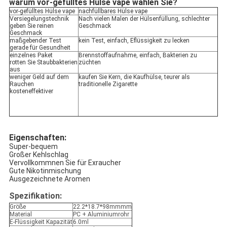
warum vor-gefülltes Hülse vape wählen Sie?
vor-gefülltes Hülse vape
nachfüllbares Hülse vape
Versiegelungstechnik
Nach vielen Malen der Hülsenfüllung, schlechter
geben Sie reinen
Geschmack
Geschmack
maßgebender Test
kein Test, einfach, Eflüssigkeit zu lecken
gerade für Gesundheit
einzelnes Paket
Brennstoffaufnahme, einfach, Bakterien zu
rotten Sie Staubbakterien
züchten
aus
weniger Geld auf dem
kaufen Sie Kern, die Kaufhülse, teurer als
Rauchen
traditionelle Zigarette
kosteneffektiver
Eigenschaften:
Super-bequem
Großer Kehlschlag
Vervollkommnen Sie für Exraucher
Gute Nikotinmischung
Ausgezeichnete Aromen
Spezifikation:
Größe
22.2*18.7*98mmmm
Material
PC + Aluminiumrohr
E-Flüssigkeit Kapazität
6.0ml