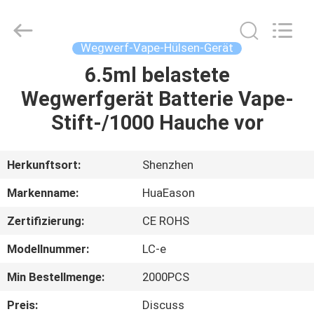
Gerät
6.0ml
Fournisseur.
Copyright
©
Wegwerf-Vape-Hülsen-Gerät
2021
-
2025
6.5ml belastete
HAUS
huaeason.com.
All
Wegwerfgerät Batterie Vape-
Rights
Reserved.
Developed
PRODUKTE
Stift-/1000 Hauche vor
by
ECER
VIDEOS
Herkunftsort:
Shenzhen
Markenname:
HuaEason
ÜBER
Zertifizierung:
CE ROHS
UNS
Modellnummer:
LC-e
FABRIK-
Min Bestellmenge:
2000PCS
AUSFLUG
Preis:
Discuss