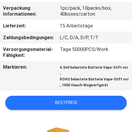
Verpackung
1pc/pack, 10packs/box,
QUALITÄTSKONTROLLE
Informationen:
40boxes/carton
Lieferzeit:
15 Arbeitstage
FORDERN
Zahlungsbedingungen:
L/C, D/A, D/P, T/T
SIE
Versorgungsmaterial-
Tage 50000PCS/Work
EIN
Fähigkeit:
ZITAT
Markieren:
6.5ml belastete Batterie Vape-Stift vor
,
ROHS belastete Batterie Vape-Stift vor
,
1000 Hauch-Wegwerfgerät
BESTPREIS