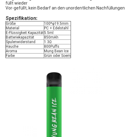
füllt wieder
Vor-gefüllt, kein Bedarf an den unordentlichen Nachfüllungen
Spezifikation:
Größe
100*φ19.5mm
Material
PC + Edelstahl
E-Flüssigkeit Kapazität
5.5ml
Batteriekapazität
850mAh
Spulenwiderstand
1.3Ω
Hauche
800Puffs
Aroma
Mung Bean Ice
Farbe
Grün oder Soem