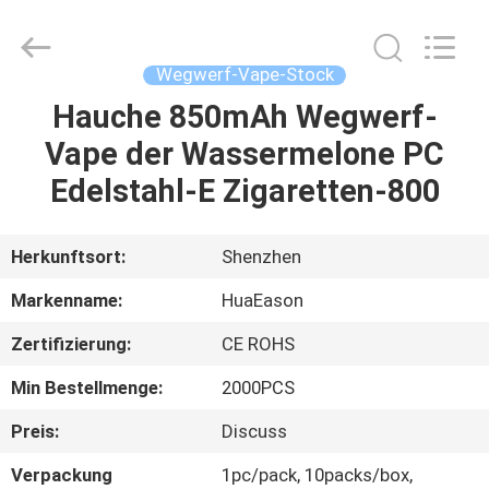
Cig
400mAh
Fournisseur.
Copyright
©
Wegwerf-Vape-Stock
2021
-
2024
Hauche 850mAh Wegwerf-
HAUS
huaeason.com.
All
Vape der Wassermelone PC
Rights
Reserved.
Developed
PRODUKTE
Edelstahl-E Zigaretten-800
by
ECER
VIDEOS
Herkunftsort:
Shenzhen
Markenname:
HuaEason
ÜBER
Zertifizierung:
CE ROHS
UNS
Min Bestellmenge:
2000PCS
FABRIK-
Preis:
Discuss
AUSFLUG
Verpackung
1pc/pack, 10packs/box,