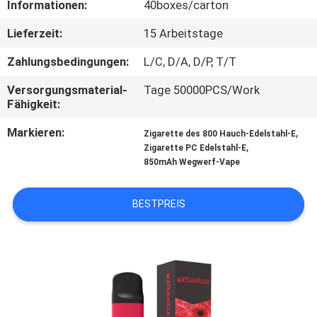
Informationen:
40boxes/carton
QUALITÄTSKONTROLLE
Lieferzeit:
15 Arbeitstage
Zahlungsbedingungen:
L/C, D/A, D/P, T/T
FORDERN
Versorgungsmaterial-
Tage 50000PCS/Work
SIE
Fähigkeit:
EIN
Markieren:
,
Zigarette des 800 Hauch-Edelstahl-E
ZITAT
,
Zigarette PC Edelstahl-E
850mAh Wegwerf-Vape
BESTPREIS