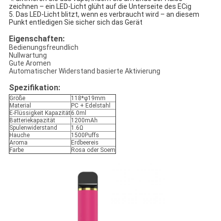
zeichnen – ein LED-Licht glüht auf die Unterseite des ECig
5. Das LED-Licht blitzt, wenn es verbraucht wird – an diesem
Punkt entledigen Sie sicher sich das Gerät
Eigenschaften:
Bedienungsfreundlich
Nullwartung
Gute Aromen
Automatischer Widerstand basierte Aktivierung
Spezifikation:
Größe
118*φ19mm
Material
PC + Edelstahl
E-Flüssigkeit Kapazität
6.0ml
Batteriekapazität
1200mAh
Spulenwiderstand
1.6Ω
Hauche
1500Puffs
Aroma
Erdbeereis
Farbe
Rosa oder Soem