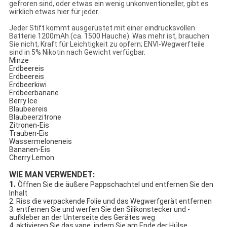
gefroren sind, oder etwas ein wenig unkonventioneller, gibt es
wirklich etwas hier für jeder.
Jeder Stift kommt ausgerüstet mit einer eindrucksvollen
Batterie 1200mAh (ca. 1500 Hauche). Was mehr ist, brauchen
Sie nicht, Kraft für Leichtigkeit zu opfern; ENVI-Wegwerfteile
sind in 5% Nikotin nach Gewicht verfügbar.
Minze
Erdbeereis
Erdbeereis
Erdbeerkiwi
Erdbeerbanane
Berry Ice
Blaubeereis
Blaubeerzitrone
Zitronen-Eis
Trauben-Eis
Wassermeloneneis
Bananen-Eis
Cherry Lemon
WIE MAN VERWENDET:
1.
Öffnen Sie die äußere Pappschachtel und entfernen Sie den
Inhalt
2. Riss die verpackende Folie und das Wegwerfgerät entfernen
3. entfernen Sie und werfen Sie den Silikonstecker und -
aufkleber an der Unterseite des Gerätes weg
4. aktivieren Sie das vape, indem Sie am Ende der Hülse