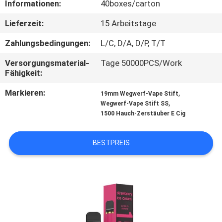
Informationen:
40boxes/carton
QUALITÄTSKONTROLLE
Lieferzeit:
15 Arbeitstage
Zahlungsbedingungen:
L/C, D/A, D/P, T/T
FORDERN
Versorgungsmaterial-
Tage 50000PCS/Work
SIE
Fähigkeit:
EIN
Markieren:
,
19mm Wegwerf-Vape Stift
ZITAT
,
Wegwerf-Vape Stift SS
1500 Hauch-Zerstäuber E Cig
BESTPREIS