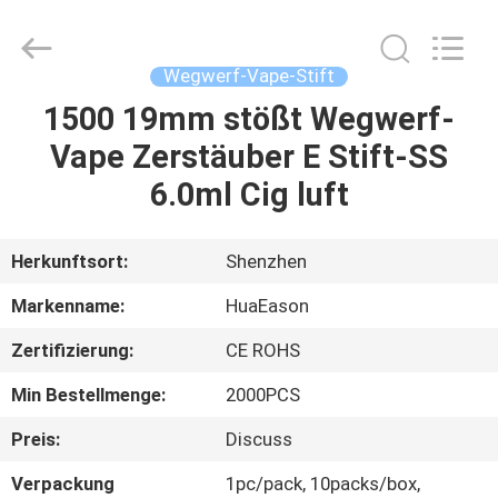
6.0ml
Fournisseur.
Copyright
©
2021
Wegwerf-Vape-Stift
-
2025
huaeason.com.
1500 19mm stößt Wegwerf-
HAUS
All
Rights
Vape Zerstäuber E Stift-SS
Reserved.
Developed
by
PRODUKTE
6.0ml Cig luft
ECER
VIDEOS
Herkunftsort:
Shenzhen
Markenname:
HuaEason
ÜBER
Zertifizierung:
CE ROHS
UNS
Min Bestellmenge:
2000PCS
FABRIK-
Preis:
Discuss
AUSFLUG
Verpackung
1pc/pack, 10packs/box,