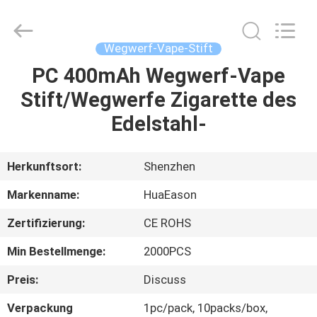
Vape-
Stift
Fournisseur.
Copyright
©
Wegwerf-Vape-Stift
2021
-
2024
PC 400mAh Wegwerf-Vape
HAUS
huaeason.com.
All
Stift/Wegwerfe Zigarette des
Rights
Reserved.
Developed
PRODUKTE
Edelstahl-
by
ECER
VIDEOS
Herkunftsort:
Shenzhen
Markenname:
HuaEason
ÜBER
Zertifizierung:
CE ROHS
UNS
Min Bestellmenge:
2000PCS
FABRIK-
Preis:
Discuss
AUSFLUG
Verpackung
1pc/pack, 10packs/box,