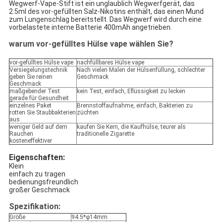
Wegwerf-Vape-Stift ist ein unglaublich Wegwerfgerät, das
2.5ml des vor-gefüllten Salz-Nikotins enthält, das einen Mund
zum Lungenschlag bereitstellt. Das Wegwerf wird durch eine
vorbelastete interne Batterie 400mAh angetrieben.
warum vor-gefülltes Hülse vape wählen Sie?
vor-gefülltes Hülse vape
nachfüllbares Hülse vape
Versiegelungstechnik
Nach vielen Malen der Hülsenfüllung, schlechter
geben Sie reinen
Geschmack
Geschmack
maßgebender Test
kein Test, einfach, Eflüssigkeit zu lecken
gerade für Gesundheit
einzelnes Paket
Brennstoffaufnahme, einfach, Bakterien zu
rotten Sie Staubbakterien
züchten
aus
weniger Geld auf dem
kaufen Sie Kern, die Kaufhülse, teurer als
Rauchen
traditionelle Zigarette
kosteneffektiver
Eigenschaften:
Klein
einfach zu tragen
bedienungsfreundlich
großer Geschmack
Spezifikation:
Größe
94.5*φ14mm