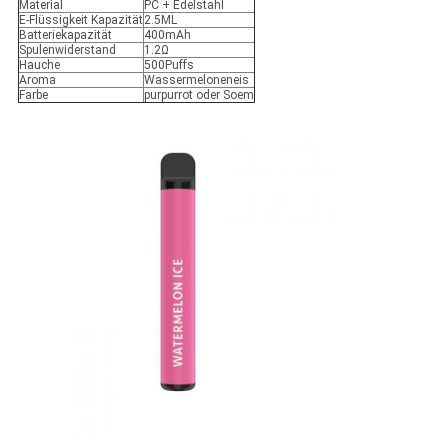
Material
PC + Edelstahl
E-Flüssigkeit Kapazität
2.5ML
Batteriekapazität
400mAh
Spulenwiderstand
1.2Ω
Hauche
500Puffs
Aroma
Wassermeloneneis
Farbe
purpurrot oder Soem