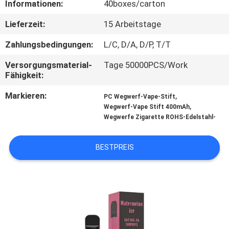
Informationen:
40boxes/carton
QUALITÄTSKONTROLLE
Lieferzeit:
15 Arbeitstage
Zahlungsbedingungen:
L/C, D/A, D/P, T/T
FORDERN
Versorgungsmaterial-
Tage 50000PCS/Work
SIE
Fähigkeit:
EIN
Markieren:
,
PC Wegwerf-Vape-Stift
ZITAT
,
Wegwerf-Vape Stift 400mAh
Wegwerfe Zigarette ROHS-Edelstahl-
BESTPREIS