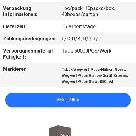
Verpackung
1pc/pack, 10packs/box,
QUALITÄTSKONTROLLE
Informationen:
40boxes/carton
Lieferzeit:
15 Arbeitstage
FORDERN
Zahlungsbedingungen:
L/C, D/A, D/P, T/T
SIE
Versorgungsmaterial-
Tage 50000PCS/Work
EIN
Fähigkeit:
ZITAT
Markieren:
,
Tabak Wegwerf-Vape-Hülsen-Gerät
,
Wegwerf-Vape Hülsen-Gerät Browns
SITEMAP
Wegwerf-Vape Gerät 850mAh
BESTPREIS
PRIVACY
POLICY