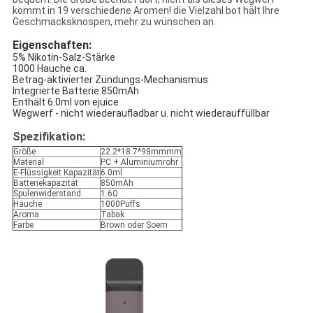
kommt in 19 verschiedene Aromen! die Vielzahl bot hält Ihre
Geschmacksknospen, mehr zu wünschen an.
Eigenschaften:
5% Nikotin-Salz-Stärke
1000 Hauche ca.
Betrag-aktivierter Zündungs-Mechanismus
Integrierte Batterie 850mAh
Enthält 6.0ml von ejuice
Wegwerf - nicht wiederaufladbar u. nicht wiederauffüllbar
Spezifikation:
Größe
22.2*18.7*98mmmm
Material
PC + Aluminiumrohr
E-Flüssigkeit Kapazität
6.0ml
Batteriekapazität
850mAh
Spulenwiderstand
1.6Ω
Hauche
1000Puffs
Aroma
Tabak
Farbe
Brown oder Soem