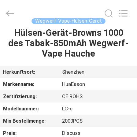
Hülse
Supplier.
Copyright
©
2021
Wegwerf-Vape-Hülsen-Gerät
-
2025
Shenzhen
Hülsen-Gerät-Browns 1000
HAUS
Huayixing
Technology
des Tabak-850mAh Wegwerf-
Co.,
Ltd..
All
PRODUKTE
Vape Hauche
Rights
Reserved.
Developed
by
ECER
VIDEOS
Herkunftsort:
Shenzhen
Markenname:
HuaEason
ÜBER
Zertifizierung:
CE ROHS
UNS
Modellnummer:
LC-e
FABRIK-
Min Bestellmenge:
2000PCS
AUSFLUG
Preis:
Discuss