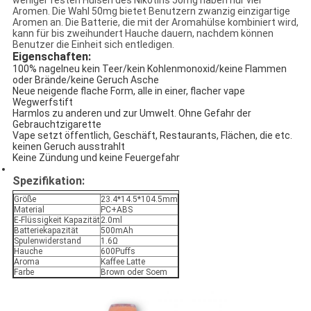
weniger festen Hülsen des Nikotins 50mg haben nur vier
Aromen. Die Wahl 50mg bietet Benutzern zwanzig einzigartige
Aromen an. Die Batterie, die mit der Aromahülse kombiniert wird,
kann für bis zweihundert Hauche dauern, nachdem können
Benutzer die Einheit sich entledigen.
Eigenschaften:
100% nagelneu kein Teer/kein Kohlenmonoxid/keine Flammen
oder Brände/keine Geruch Asche
Neue neigende flache Form, alle in einer, flacher vape
Wegwerfstift
Harmlos zu anderen und zur Umwelt. Ohne Gefahr der
Gebrauchtzigarette
Vape setzt öffentlich, Geschäft, Restaurants, Flächen, die etc.
keinen Geruch ausstrahlt
Keine Zündung und keine Feuergefahr
Spezifikation:
Größe
23.4*14.5*104.5mm
Material
PC+ABS
E-Flüssigkeit Kapazität
2.0ml
Batteriekapazität
500mAh
Spulenwiderstand
1.6Ω
Hauche
600Puffs
Aroma
Kaffee Latte
Farbe
Brown oder Soem