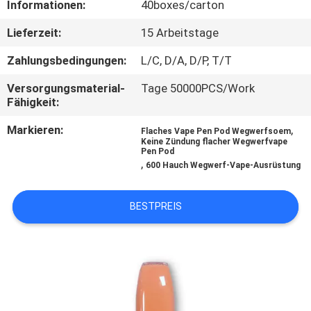
Informationen:
40boxes/carton
QUALITÄTSKONTROLLE
Lieferzeit:
15 Arbeitstage
Zahlungsbedingungen:
L/C, D/A, D/P, T/T
FORDERN
Versorgungsmaterial-
Tage 50000PCS/Work
SIE
Fähigkeit:
EIN
Markieren:
,
Flaches Vape Pen Pod Wegwerfsoem
ZITAT
Keine Zündung flacher Wegwerfvape
Pen Pod
,
600 Hauch Wegwerf-Vape-Ausrüstung
BESTPREIS