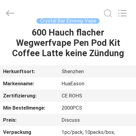
Fournisseur.
Copyright
©
2021
-
Crystal Bar Einweg-Vape
2024
huaeason.com.
All
600 Hauch flacher
HAUS
Rights
Reserved.
Wegwerfvape Pen Pod Kit
Developed
by
ECER
PRODUKTE
Coffee Latte keine Zündung
VIDEOS
Herkunftsort:
Shenzhen
Markenname:
HuaEason
ÜBER
Zertifizierung:
CE ROHS
UNS
Min Bestellmenge:
2000PCS
FABRIK-
Preis:
Discuss
AUSFLUG
Verpackung
1pc/pack, 10packs/box,