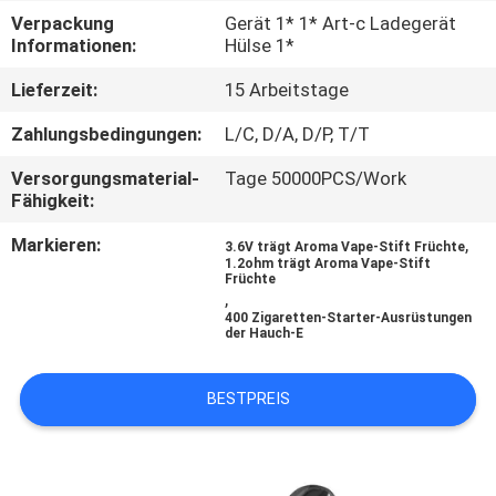
Verpackung
Gerät 1* 1* Art-c Ladegerät
QUALITÄTSKONTROLLE
Informationen:
Hülse 1*
Lieferzeit:
15 Arbeitstage
FORDERN
Zahlungsbedingungen:
L/C, D/A, D/P, T/T
SIE
Versorgungsmaterial-
Tage 50000PCS/Work
EIN
Fähigkeit:
ZITAT
Markieren:
,
3.6V trägt Aroma Vape-Stift Früchte
1.2ohm trägt Aroma Vape-Stift
Früchte
SITEMAP
,
400 Zigaretten-Starter-Ausrüstungen
der Hauch-E
PRIVACY
BESTPREIS
POLICY