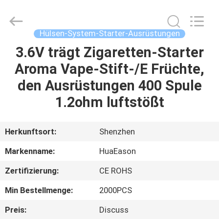
Starter-
Ausrüstungen
Supplier.
Copyright
©
Hülsen-System-Starter-Ausrüstungen
2021
-
2025
3.6V trägt Zigaretten-Starter
HAUS
Shenzhen
Huayixing
Aroma Vape-Stift-/E Früchte,
Technology
Co.,
Ltd..
PRODUKTE
den Ausrüstungen 400 Spule
All
Rights
Reserved.
1.2ohm luftstößt
Developed
by
VIDEOS
ECER
Herkunftsort:
Shenzhen
ÜBER
Markenname:
HuaEason
UNS
Zertifizierung:
CE ROHS
FABRIK-
Min Bestellmenge:
2000PCS
AUSFLUG
Preis:
Discuss