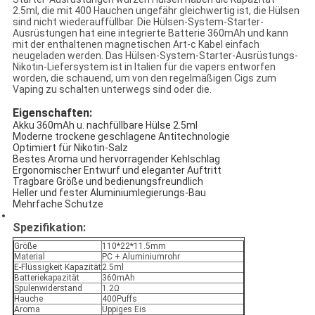
2.5ml, die mit 400 Hauchen ungefähr gleichwertig ist, die Hülsen
sind nicht wiederauffüllbar. Die Hülsen-System-Starter-
Ausrüstungen hat eine integrierte Batterie 360mAh und kann
mit der enthaltenen magnetischen Art-c Kabel einfach
neugeladen werden. Das Hülsen-System-Starter-Ausrüstungs-
Nikotin-Liefersystem ist in Italien für die vapers entworfen
worden, die schauend, um von den regelmäßigen Cigs zum
Vaping zu schalten unterwegs sind oder die.
Eigenschaften:
Akku 360mAh u. nachfüllbare Hülse 2.5ml
Moderne trockene geschlagene Antitechnologie
Optimiert für Nikotin-Salz
Bestes Aroma und hervorragender Kehlschlag
Ergonomischer Entwurf und eleganter Auftritt
Tragbare Größe und bedienungsfreundlich
Heller und fester Aluminiumlegierungs-Bau
Mehrfache Schutze
Spezifikation:
Größe
110*22*11.5mm
Material
PC + Aluminiumrohr
E-Flüssigkeit Kapazität
2.5ml
Batteriekapazität
360mAh
Spulenwiderstand
1.2Ω
Hauche
400Puffs
Aroma
Üppiges Eis