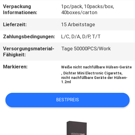
Verpackung
1pc/pack, 10packs/box,
QUALITÄTSKONTROLLE
Informationen:
40boxes/carton
Lieferzeit:
15 Arbeitstage
FORDERN
Zahlungsbedingungen:
L/C, D/A, D/P, T/T
SIE
Versorgungsmaterial-
Tage 50000PCS/Work
EIN
Fähigkeit:
ZITAT
Markieren:
Weiße nicht nachfüllbare Hülsen-Geräte
,
,
Dichter Mini Electronic Cigarette
nicht nachfüllbare Geräte der Hülsen-
SITEMAP
1.2ml
PRIVACY
BESTPREIS
POLICY