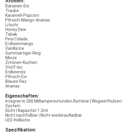
Aromen:
Bananen-Eis
Traube
Karamell-Popcorn
Pfirsich-Mango-Ananas
Litschi
Honey Dew
Tabak
Pina Colada
Erdbeermango
Vanilla Ice
Gummiartiger Ring
Minze
Zitronen-Kuchen
Stoff-Iec
Erdbeereis
Pfirsich-Eis
Blaues Raz
Ananas
Eigenschaften:
Integrierte 280 Milliamperestunden-Batterie | Wegwerfhülsen-
System
Dicht | Kapazität 1.2ml
Nicht nachfüllbar | Nicht wiederaufladbar
LED-Indikator
Spezifikation: