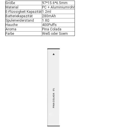
Größe
97*15.6*6.5mm
Material
PC + Aluminiumrohr
E-Flüssigkeit Kapazität
1.2ml
Batteriekapazität
280mAh
Spulenwiderstand
1.8Ω
Hauche
400Puffs
Aroma
Pina Colada
Farbe
Weiß oder Soem