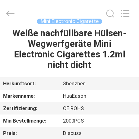
Co.,
Ltd..
All
Rights
Reserved.
Mini Electronic Cigarette
Developed
by
Weiße nachfüllbare Hülsen-
HAUS
ECER
Wegwerfgeräte Mini
PRODUKTE
Electronic Cigarettes 1.2ml
nicht dicht
VIDEOS
Herkunftsort:
Shenzhen
ÜBER
Markenname:
HuaEason
UNS
Zertifizierung:
CE ROHS
FABRIK-
Min Bestellmenge:
2000PCS
AUSFLUG
Preis:
Discuss